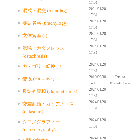
17:31
2024/01/20
混成・混交 (blending)
17:31
2024/01/20
要語省略 (brachylogy)
17:31
2024/01/20
文体落差 (-)
17:31
2024/01/20
濫喩・カタクレシス
17:31
(catachresis)
2024/01/20
カテゴリー転換 (-)
17:31
2019/09/30
Tetsuta
使役 (causative)
14:13
Komatsubara
2024/01/20
反語的緩和 (charientismus)
17:31
2024/01/20
交差配語・カイアズマス
17:31
(chiasmus)
2024/01/20
クロノグラフィー
17:31
(choronography)
2024/01/20