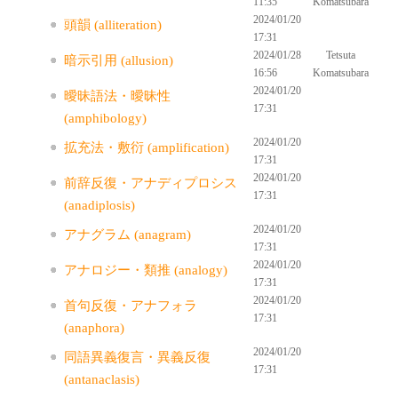
11:35
Komatsubara
2024/01/20
頭韻 (alliteration)
17:31
2024/01/28
Tetsuta
暗示引用 (allusion)
16:56
Komatsubara
2024/01/20
曖昧語法・曖昧性
17:31
(amphibology)
2024/01/20
拡充法・敷衍 (amplification)
17:31
2024/01/20
前辞反復・アナディプロシス
17:31
(anadiplosis)
2024/01/20
アナグラム (anagram)
17:31
2024/01/20
アナロジー・類推 (analogy)
17:31
2024/01/20
首句反復・アナフォラ
17:31
(anaphora)
2024/01/20
同語異義復言・異義反復
17:31
(antanaclasis)