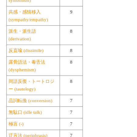
symbolism)
共感・感情移入
9
(sympathy/empathy)
派生・派生語
8
(derivation)
反直喩 (dissimile)
8
露骨語法・毒舌法
8
(dysphemism)
同語反復・トートロジ
8
ー (tautology)
品詞転換 (conversion)
7
無駄口 (idle talk)
7
極言 (-)
7
迂言法 (periphrasis)
7