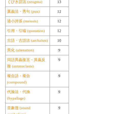
くびき語法 (zeugma)
13
重義法・秀句 (pun)
12
過小誇張 (meiosis)
12
引用・引喩 (quotation)
12
古語・古語法 (archaism)
10
異化 (alienation)
9
同語異義復言・異義反
9
復 (antanaclasis)
複合語・複合
9
(compound)
代換法・代換
9
(hypallage)
音象徴 (sound
9