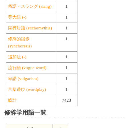
俗語・スラング (slang)
1
尊大語 (-)
1
隔行対話 (stichomythia)
1
修辞的譲歩
1
(synchoresis)
追加法 (-)
1
流行語 (vogue word)
1
卑語 (vulgarism)
1
言葉遊び (wordplay)
1
総計
7423
修辞学用語一覧