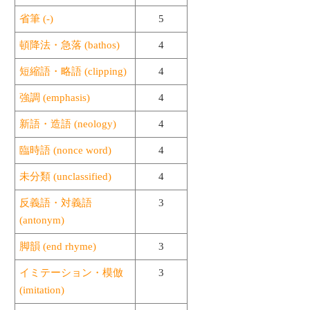
省筆 (-)
5
頓降法・急落 (bathos)
4
短縮語・略語 (clipping)
4
強調 (emphasis)
4
新語・造語 (neology)
4
臨時語 (nonce word)
4
未分類 (unclassified)
4
反義語・対義語
3
(antonym)
脚韻 (end rhyme)
3
イミテーション・模倣
3
(imitation)