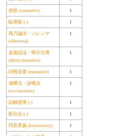
使役 (causative)
1
駄洒落 (-)
1
両刀論法・ジレンマ
1
(dilemma)
直接話法・明示引用
1
(direct narration)
回帰反復 (epanados)
1
感嘆法・詠嘆法
1
(exclamation)
誤解誘導 (-)
1
配分法 (-)
1
同音異義 (homonymy)
1