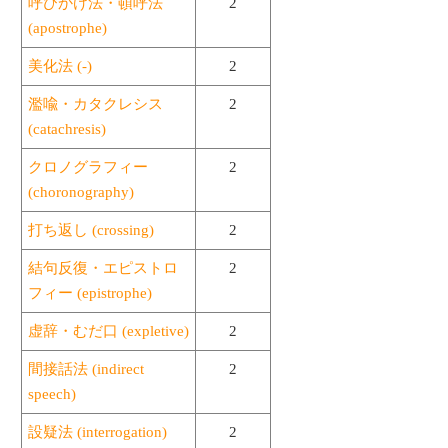
呼びかけ法・頓呼法
2
(apostrophe)
美化法 (-)
2
濫喩・カタクレシス
2
(catachresis)
クロノグラフィー
2
(choronography)
打ち返し (crossing)
2
結句反復・エピストロ
2
フィー (epistrophe)
虚辞・むだ口 (expletive)
2
間接話法 (indirect
2
speech)
設疑法 (interrogation)
2