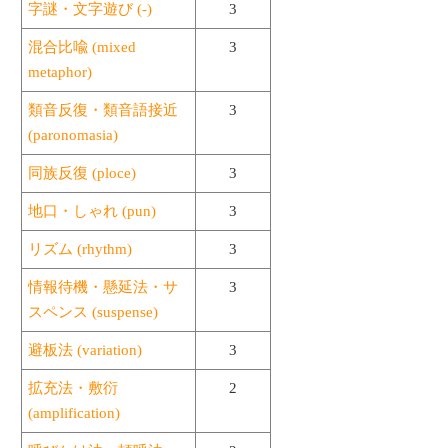
字謎・文字遊び (-)
3
混合比喩 (mixed
3
metaphor)
類音反復・類音語接近
3
(paronomasia)
同族反復 (ploce)
3
地口・しゃれ (pun)
3
リズム (rhythm)
3
情報待機・懸延法・サ
3
スペンス (suspense)
避板法 (variation)
3
拡充法・敷衍
2
(amplification)