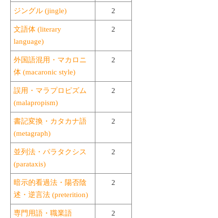
ジングル (jingle)
2
文語体 (literary
2
language)
外国語混用・マカロニ
2
体 (macaronic style)
誤用・マラプロピズム
2
(malapropism)
書記変換・カタカナ語
2
(metagraph)
並列法・パラタクシス
2
(parataxis)
暗示的看過法・陽否陰
2
述・逆言法 (preterition)
専門用語・職業語
2