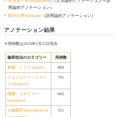
対照法・対照 (antithesis)
（文法論的アノテーション＋語
用論的アノテーション）
暗示引用 (allusion)
（語用論的アノテーション）
アノテーション結果
※用例数は2024年1月22日現在
修辞技法のカテゴリー
用例数
直喩・シミリ (simile)
869
イメジャリー・イメー
761
ジ (imagery)
隠喩・メタファー
682
(metaphor)
人物描写 (description of
351
a character)