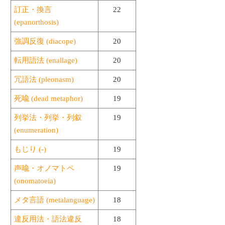
訂正・換言
22
(epanorthosis)
強調反復 (diacope)
20
転用語法 (enallage)
20
冗語法 (pleonasm)
20
死喩 (dead metaphor)
19
列挙法・列挙・列叙
19
(enumeration)
もじり (-)
19
声喩・オノマトペ
19
(onomatoeia)
メタ言語 (metalanguage)
18
違反用法・語法違反
18