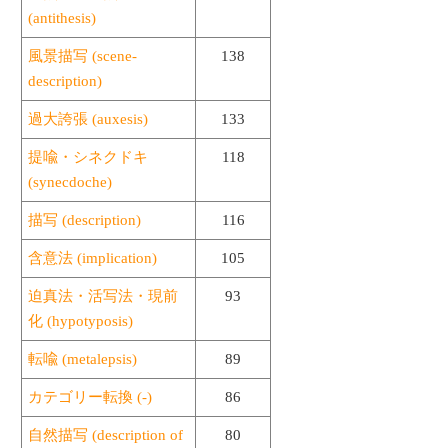
(antithesis)
風景描写 (scene-
138
description)
過大誇張 (auxesis)
133
提喩・シネクドキ
118
(synecdoche)
描写 (description)
116
含意法 (implication)
105
迫真法・活写法・現前
93
化 (hypotyposis)
転喩 (metalepsis)
89
カテゴリー転換 (-)
86
自然描写 (description of
80