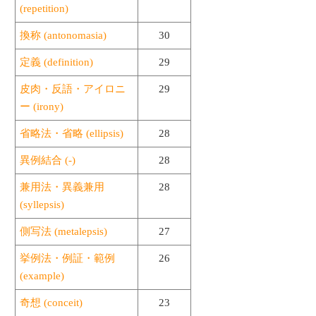
(repetition)
換称 (antonomasia)
30
定義 (definition)
29
皮肉・反語・アイロニ
29
ー (irony)
省略法・省略 (ellipsis)
28
異例結合 (-)
28
兼用法・異義兼用
28
(syllepsis)
側写法 (metalepsis)
27
挙例法・例証・範例
26
(example)
奇想 (conceit)
23