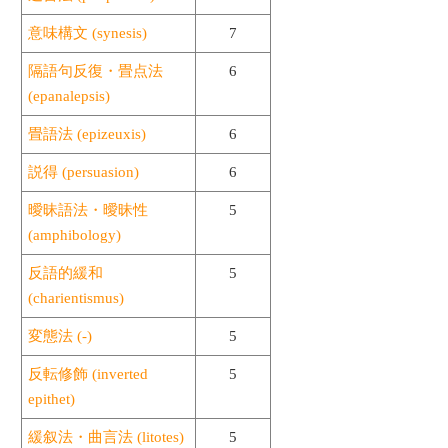
意味構文 (synesis)
7
隔語句反復・畳点法
6
(epanalepsis)
畳語法 (epizeuxis)
6
説得 (persuasion)
6
曖昧語法・曖昧性
5
(amphibology)
反語的緩和
5
(charientismus)
変態法 (-)
5
反転修飾 (inverted
5
epithet)
緩叙法・曲言法 (litotes)
5