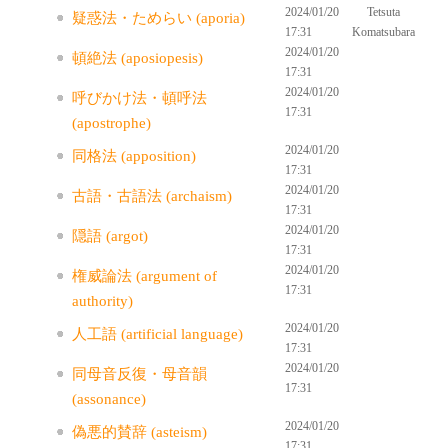
2024/01/20
Tetsuta
疑惑法・ためらい (aporia)
17:31
Komatsubara
2024/01/20
頓絶法 (aposiopesis)
17:31
2024/01/20
呼びかけ法・頓呼法
17:31
(apostrophe)
2024/01/20
同格法 (apposition)
17:31
2024/01/20
古語・古語法 (archaism)
17:31
2024/01/20
隠語 (argot)
17:31
2024/01/20
権威論法 (argument of
17:31
authority)
2024/01/20
人工語 (artificial language)
17:31
2024/01/20
同母音反復・母音韻
17:31
(assonance)
2024/01/20
偽悪的賛辞 (asteism)
17:31