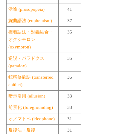
活喩 (prosopopeia)
41
婉曲語法 (euphemism)
37
撞着語法・対義結合・
35
オクシモロン
(oxymoron)
逆説・パラドクス
35
(paradox)
転移修飾語 (transferred
35
epithet)
暗示引用 (allusion)
33
前景化 (foregrounding)
33
オノマトペ (ideophone)
31
反復法・反復
31