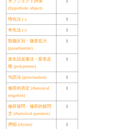
オブジェクト誇張
1
(hyperbolic object)
情化法 (-)
1
奇先法 (-)
1
類義区別・微差拡大
1
(paradiastore)
派生語反復法・変形反
1
復 (polyptoton)
句読法 (punctuation)
1
修辞的否定 (rhetorical
1
negation)
修辞疑問・修辞的疑問
1
文 (rhetorical question)
押韻 (rhyme)
1