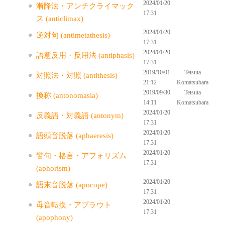
2024/01/20
漸降法・アンチクライマック
17:31
ス (anticlimax)
2024/01/20
逆対句 (antimetathesis)
17:31
2024/01/20
語意反用・反用法 (antiphasis)
17:31
2019/10/01
Tetsuta
対照法・対照 (antithesis)
21:12
Komatsubara
2019/09/30
Tetsuta
換称 (antonomasia)
14:11
Komatsubara
2024/01/20
反義語・対義語 (antonym)
17:31
2024/01/20
語頭音脱落 (aphaeresis)
17:31
2024/01/20
警句・格言・アフォリズム
17:31
(aphorism)
2024/01/20
語末音脱落 (apocope)
17:31
2024/01/20
母音転換・アプラウト
17:31
(apophony)