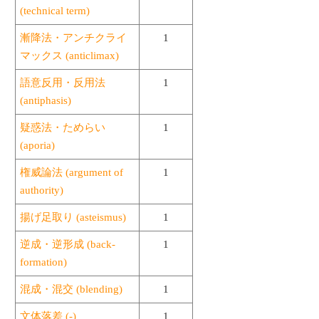
(technical term)
漸降法・アンチクライ
1
マックス (anticlimax)
語意反用・反用法
1
(antiphasis)
疑惑法・ためらい
1
(aporia)
権威論法 (argument of
1
authority)
揚げ足取り (asteismus)
1
逆成・逆形成 (back-
1
formation)
混成・混交 (blending)
1
文体落差 (-)
1