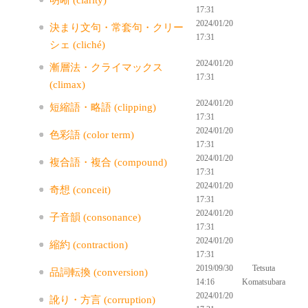
明晰 (clarity)
17:31
2024/01/20
決まり文句・常套句・クリー
17:31
シェ (cliché)
2024/01/20
漸層法・クライマックス
17:31
(climax)
2024/01/20
短縮語・略語 (clipping)
17:31
2024/01/20
色彩語 (color term)
17:31
2024/01/20
複合語・複合 (compound)
17:31
2024/01/20
奇想 (conceit)
17:31
2024/01/20
子音韻 (consonance)
17:31
2024/01/20
縮約 (contraction)
17:31
2019/09/30
Tetsuta
品詞転換 (conversion)
14:16
Komatsubara
2024/01/20
訛り・方言 (corruption)