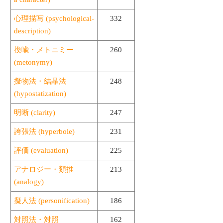
心理描写 (psychological-
332
description)
換喩・メトニミー
260
(metonymy)
擬物法・結晶法
248
(hypostatization)
明晰 (clarity)
247
誇張法 (hyperbole)
231
評価 (evaluation)
225
アナロジー・類推
213
(analogy)
擬人法 (personification)
186
対照法・対照
162