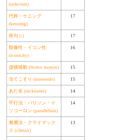
(solecism)
代称・ケニング
17
(kenning)
殊句 (-)
17
類像性・イコン性
16
(iconicity)
虚構移動 (fictive motion)
15
当てこすり (innuendo)
15
あだ名 (nickname)
14
平行法・パリソン・イ
14
ソコーロン (parallelism)
漸層法・クライマック
13
ス (climax)