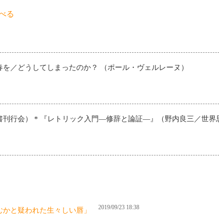
べる
春を／どうしてしまったのか？ （ポール・ヴェルレーヌ）
書刊行会） * 『レトリック入門―修辞と論証―』（野内良三／世界
2019/09/23 18:38
むかと疑われた生々しい唇」