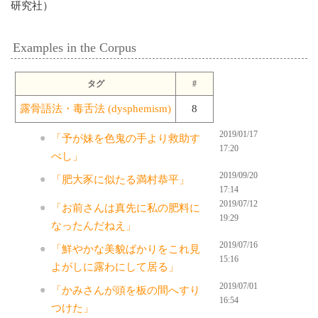
研究社）
Examples in the Corpus
タグ
#
露骨語法・毒舌法 (dysphemism)
8
2019/01/17
「予が妹を色鬼の手より救助す
17:20
べし」
2019/09/20
「肥大豕に似たる満村恭平」
17:14
2019/07/12
「お前さんは真先に私の肥料に
19:29
なったんだねえ」
2019/07/16
「鮮やかな美貌ばかりをこれ見
15:16
よがしに露わにして居る」
2019/07/01
「かみさんが頭を板の間へすり
16:54
つけた」