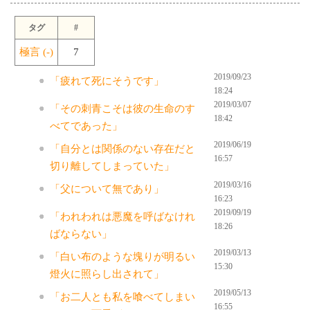
タグ
#
極言 (-)
7
2019/09/23
「疲れて死にそうです」
18:24
2019/03/07
「その刺青こそは彼の生命のす
18:42
べてであった」
2019/06/19
「自分とは関係のない存在だと
16:57
切り離してしまっていた」
2019/03/16
「父について無であり」
16:23
2019/09/19
「われわれは悪魔を呼ばなけれ
18:26
ばならない」
2019/03/13
「白い布のような塊りが明るい
15:30
燈火に照らし出されて」
2019/05/13
「お二人とも私を喰べてしまい
16:55