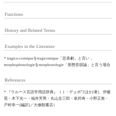
Functions
History and Related Terms
Examples in the Literature
* tragico-comiqueをtragicomique「悲喜劇」と言い，
morphophonologieをmorphonologie「形態音韻論」と言う場合
References
* 『ラルース言語学用語辞典』（Ｊ・デュボワほか[著]、伊藤
晃・木下光一・福井芳男・丸山圭三郎・泉邦寿・小野正敦・
戸村幸一[編訳]／大修館書店）