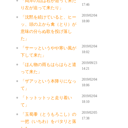
「両岸の山は右が迫って来た
17:46
り左が迫って来たり」
2019/02/04
「沈黙を続けていると、ヒー
18:00
ッ、頭の上から禽（とり）が
意味の分らぬ歌を投げ落し
た」
2019/02/04
「サーッというやや寒い風が
18:02
下して来た」
2019/09/23
「ほん物の雨もはらはらと遣
14:21
って来た」
2019/02/04
「ザアッという本降りになっ
18:06
て」
2019/02/04
「トットットッと走り着い
18:10
て」
2019/02/05
「玉蜀黍（とうもろこし）の
17:38
一把（いちわ）をバタリと落