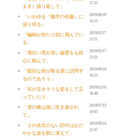
17:22
まき）繰り返して」
2019/09/20
「いわゆる『勉学の佳趣』に
16:25
浸り得る」
2019/02/17
「蝙蝠が得たり顔に飛んでい
23:31
る」
2019/02/17
「薄白い雲が高い巌壁をも絵
23:31
心に蝕んで」
2019/09/24
「親切な雨が降る度に訪問す
18:23
るのであろう」
2019/02/16
「豆が泣きそうな姿をして立
18:49
っていたり」
2019/07/12
「雲の峰は風に吹き崩され
14:45
て」
2019/09/24
「その余念のない顔付はおだ
22:47
やかな波を額に湛えて」