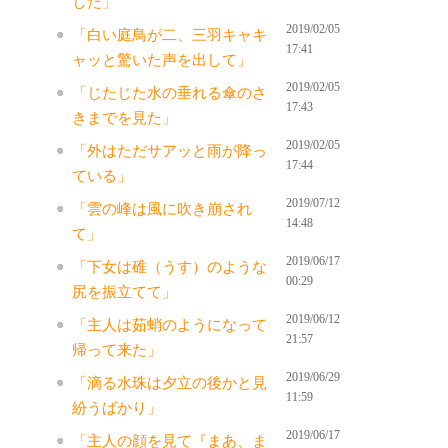
した」
2019/02/05
「白い庭鳥が二、三羽キャキ
17:41
ャッと驚いた声を出して」
2019/02/05
「じたじた水の垂れる傘のさ
17:43
きまでを見た」
2019/02/05
「外はただサアッと雨が降っ
17:44
ている」
2019/07/12
「雲の峰は風に吹き崩され
14:48
て」
2019/06/17
「下女は碓（うす）のような
00:29
尻を振立てて」
2019/06/12
「主人は茹蛸のようになって
21:57
帰って来た」
2019/06/29
「滴る水珠は夕立の後かと見
11:59
紛うばかり」
2019/06/17
「主人の顔を見て『まあ、ま