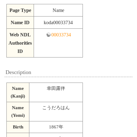
Page Type
Name
Name ID
koda00033734
Web NDL
00033734
Authorities
ID
Description
Name
幸田露伴
(Kanji)
Name
こうだろはん
(Yomi)
Birth
1867年