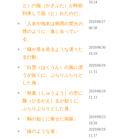
16:14
と）の痂（かさぶた）が時節
到来して脱（と）れたのだ」
2019/06/17
「人名や地名は林間の焚火の
00:58
煙のように、逸し去ってい
る」
2019/06/30
「蟻が塔を造るような遅々た
16:19
る行動」
2019/06/19
「白雲（はくうん）の風に漂
11:11
うが如くに、ぶらりぶらりと
した身」
2019/06/19
「秋葉（しゅうよう）の空に
11:13
飄（ひるがえ）るが如くに、
ぶらりぶらりとした身」
2019/09/23
「鶴の如くに痩せた病躯」
18:29
2019/06/19
「線のような道」
11:17