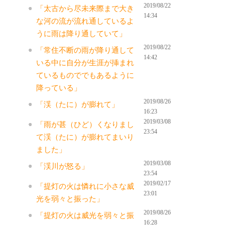
2019/08/22
「太古から尽未来際まで大き
14:34
な河の流が流れ通しているよ
うに雨は降り通していて」
2019/08/22
「常住不断の雨が降り通して
14:42
いる中に自分が生涯が挿まれ
ているものででもあるように
降っている」
2019/08/26
「渓（たに）が膨れて」
16:23
2019/03/08
「雨が甚（ひど）くなりまし
23:54
て渓（たに）が膨れてまいり
ました」
2019/03/08
「渓川が怒る」
23:54
2019/02/17
「提灯の火は憐れに小さな威
23:01
光を弱々と振った」
2019/08/26
「提灯の火は威光を弱々と振
16:28