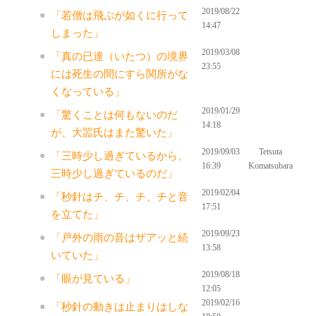
2019/08/22
「若僧は飛ぶが如くに行って
14:47
しまった」
2019/03/08
「真の已達（いたつ）の境界
23:55
には死生の間にすら関所がな
くなっている」
2019/01/29
「驚くことは何もないのだ
14:18
が、大噐氏はまた驚いた」
2019/09/03
Tetsuta
「三時少し過ぎているから、
16:39
Komatsubara
三時少し過ぎているのだ」
2019/02/04
「秒針はチ、チ、チ、チと音
17:51
を立てた」
2019/09/23
「戸外の雨の音はザアッと続
13:58
いていた」
2019/08/18
「眼が見ている」
12:05
2019/02/16
「秒針の動きは止まりはしな