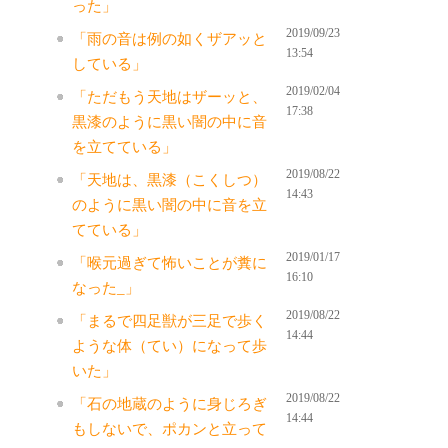
った」
2019/09/23
「雨の音は例の如くザアッと
13:54
している」
2019/02/04
「ただもう天地はザーッと、
17:38
黒漆のように黒い闇の中に音
を立てている」
2019/08/22
「天地は、黒漆（こくしつ）
14:43
のように黒い闇の中に音を立
てている」
2019/01/17
「喉元過ぎて怖いことが糞に
16:10
なった_」
2019/08/22
「まるで四足獣が三足で歩く
14:44
ような体（てい）になって歩
いた」
2019/08/22
「石の地蔵のように身じろぎ
14:44
もしないで、ポカンと立って