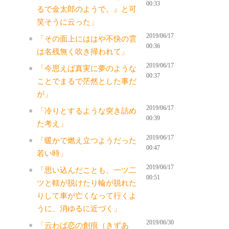
00:33
るで金太郎のようで。』と可
笑そうに云った」
2019/06/17
「その面上にははや不快の雲
00:36
は名残無く吹き掃われて」
2019/06/17
「今思えば真実に夢のような
00:37
ことでまるで茫然とした事だ
が」
2019/06/17
「冷りとするような突き詰め
00:39
た考え」
2019/06/17
「暖かで燃え立つようだった
00:47
若い時」
2019/06/17
「思い込んだことも、一ツ二
00:51
ツと轄が脱けたり輪が脱れた
りして車が亡くなって行くよ
うに、消ゆるに近づく」
2019/06/30
「云わば恋の創痕（きずあ