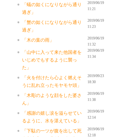
2019/06/19
「蟻の如くになりながら通り
11:21
過ぎ」
2019/06/19
「蟹の如くになりながら通り
11:23
過ぎ」
2019/06/19
「木の葉の雨」
11:32
2019/06/19
「山中に入って来た他国者を
11:34
いじめでもするように襲っ
た」
2019/09/23
「火を付けたら心よく燃えそ
18:30
うに乱れ立ったモヤモヤ頭」
2019/06/19
「木彫のような顔をした婆さ
11:38
ん」
2019/06/19
「感謝の嬉し涙を溢らせてい
12:14
るように、水を湛えている」
2019/06/19
「下駄の一ツが腹を出して死
12:18