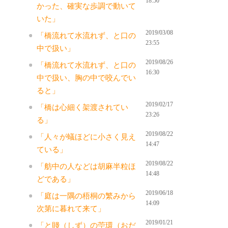
18:50
かった、確実な歩調で動いて
いた」
2019/03/08
「橋流れて水流れず、と口の
23:55
中で扱い」
2019/08/26
「橋流れて水流れず、と口の
16:30
中で扱い、胸の中で咬んでい
ると」
2019/02/17
「橋は心細く架渡されてい
23:26
る」
2019/08/22
「人々が蟻ほどに小さく見え
14:47
ている」
2019/08/22
「舫中の人などは胡麻半粒ほ
14:48
どである」
2019/06/18
「庭は一隅の梧桐の繁みから
14:09
次第に暮れて来て」
2019/01/21
「と賤（しず）の苧環（おだ