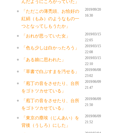
んだようにころがっていた」
2019/09/20
「ただこの薄禿頭、お恰好の
16:30
紅絹（もみ）のようなもの一
つとなってしもうたか」
2019/03/15
「おれが思っていた女」
22:05
2019/03/15
「色も少しは白かったろう」
22:08
2019/03/15
「ある娘に思われた」
22:10
2019/06/08
「草書で白ぶすまを汚せる」
23:02
2019/06/09
「庖丁の音をさせたり、台所
21:47
をゴトツカせている」
2019/06/09
「庖丁の音をさせたり、台所
21:50
をゴトツカせている」
2019/06/09
「東京の塵埃（じんあい）を
21:52
背後（うしろ）にした」