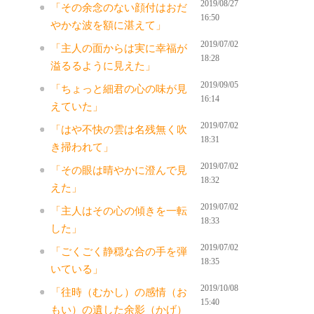
2019/08/27
「その余念のない顔付はおだ
16:50
やかな波を額に湛えて」
2019/07/02
「主人の面からは実に幸福が
18:28
溢るるように見えた」
2019/09/05
「ちょっと細君の心の味が見
16:14
えていた」
2019/07/02
「はや不快の雲は名残無く吹
18:31
き掃われて」
2019/07/02
「その眼は晴やかに澄んで見
18:32
えた」
2019/07/02
「主人はその心の傾きを一転
18:33
した」
2019/07/02
「ごくごく静穏な合の手を弾
18:35
いている」
2019/10/08
「往時（むかし）の感情（お
15:40
もい）の遺した余影（かげ）