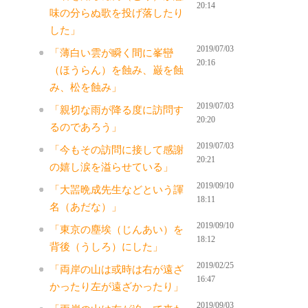
20:14
味の分らぬ歌を投げ落したり
した」
2019/07/03
「薄白い雲が瞬く間に峯巒
20:16
（ほうらん）を蝕み、巌を蝕
み、松を蝕み」
2019/07/03
「親切な雨が降る度に訪問す
20:20
るのであろう」
2019/07/03
「今もその訪問に接して感謝
20:21
の嬉し涙を溢らせている」
2019/09/10
「大噐晩成先生などという諢
18:11
名（あだな）」
2019/09/10
「東京の塵埃（じんあい）を
18:12
背後（うしろ）にした」
2019/02/25
「両岸の山は或時は右が遠ざ
16:47
かったり左が遠ざかったり」
2019/09/03