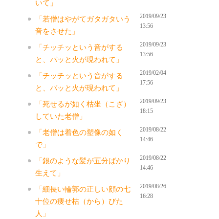
いて」
2019/09/23
「若僧はやがてガタガタいう
13:56
音をさせた」
2019/09/23
「チッチッという音がする
13:56
と、パッと火が現われて」
2019/02/04
「チッチッという音がする
17:56
と、パッと火が現われて」
2019/09/23
「死せるが如く枯坐（こざ）
18:15
していた老僧」
2019/08/22
「老僧は着色の塑像の如く
14:46
で」
2019/08/22
「銀のような髪が五分ばかり
14:46
生えて」
2019/08/26
「細長い輪郭の正しい顔の七
16:28
十位の痩せ枯（から）びた
人」