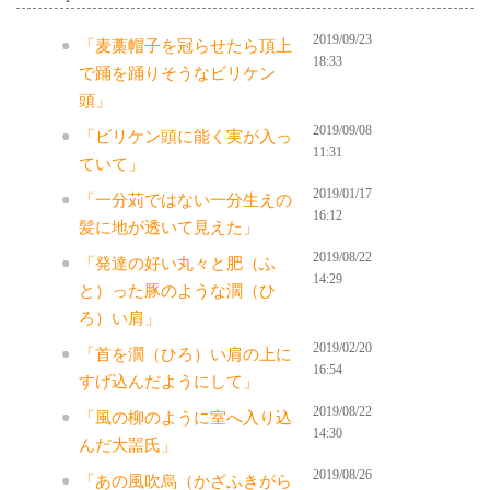
2019/09/23
「麦藁帽子を冠らせたら頂上
18:33
で踊を踊りそうなビリケン
頭」
2019/09/08
「ビリケン頭に能く実が入っ
11:31
ていて」
2019/01/17
「一分苅ではない一分生えの
16:12
髪に地が透いて見えた」
2019/08/22
「発達の好い丸々と肥（ふ
14:29
と）った豚のような濶（ひ
ろ）い肩」
2019/02/20
「首を濶（ひろ）い肩の上に
16:54
すげ込んだようにして」
2019/08/22
「風の柳のように室へ入り込
14:30
んだ大噐氏」
2019/08/26
「あの風吹烏（かざふきがら