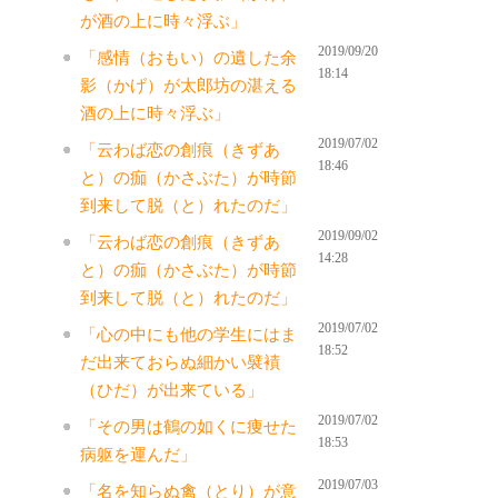
が酒の上に時々浮ぶ」
2019/09/20
「感情（おもい）の遺した余
18:14
影（かげ）が太郎坊の湛える
酒の上に時々浮ぶ」
2019/07/02
「云わば恋の創痕（きずあ
18:46
と）の痂（かさぶた）が時節
到来して脱（と）れたのだ」
2019/09/02
「云わば恋の創痕（きずあ
14:28
と）の痂（かさぶた）が時節
到来して脱（と）れたのだ」
2019/07/02
「心の中にも他の学生にはま
18:52
だ出来ておらぬ細かい襞襀
（ひだ）が出来ている」
2019/07/02
「その男は鶴の如くに痩せた
18:53
病躯を運んだ」
2019/07/03
「名を知らぬ禽（とり）が意