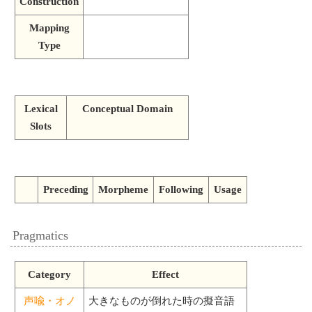
Construction
Mapping
Type
Lexical
Conceptual Domain
Slots
Preceding
Morpheme
Following
Usage
Pragmatics
Category
Effect
声喩・オノ
大きなものが倒れた時の擬音語