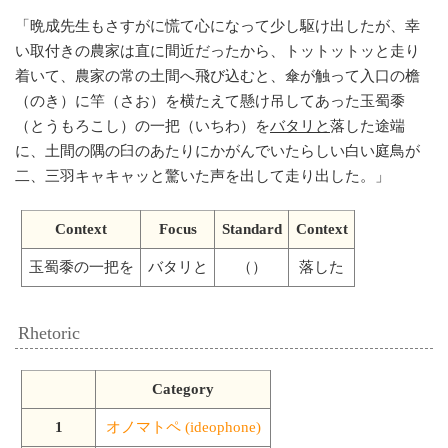
「
晩成先生もさすがに慌て心になって少し駆け出したが、幸
い取付きの農家は直に間近だったから、トットットッと走り
着いて、農家の常の土間へ飛び込むと、傘が触って入口の檐
（のき）に竿（さお）を横たえて懸け吊してあった玉蜀黍
（とうもろこし）の一把（いちわ）を
バタリと
落した途端
に、土間の隅の臼のあたりにかがんでいたらしい白い庭鳥が
二、三羽キャキャッと驚いた声を出して走り出した。
」
Context
Focus
Standard
Context
玉蜀黍の一把を
バタリと
（）
落した
Rhetoric
Category
1
オノマトペ (ideophone)