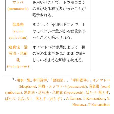
マトペ
を用いることで、トウモロコシ
(onomatoeia)
の量がある程度多かったことが
暗示される。
音象徴
濁音「バ」を用いることで、ト
(sound
ウモロコシの量がある程度多か
symbolism)
ったことが暗示される。
迫真法・活
オノマトペの使用によって、目
写法・現前
の前の出来事を見たままに描写
化
しているような印象を与える。
(hypotyposis)
用例一覧
,
幸田露伴
,
「観画談」
,
『幸田露伴』
,
オノマトペ
(ideophone)
,
声喩・オノマトペ (onomatoeia)
,
音象徴 (sound
symbolism)
,
迫真法・活写法・現前化 (hypotyposis)
,
ばたり>落とす
,
ばたり（ばたり）
,
落とす（おとす）
,
A-Tamaru
,
T-Komatsubara
,
Y-
Hirakawa
,
T-Komatsubara