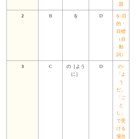
題
2
B
を
D
を-目
的・
目標
（自
動
詞）
3
C
の［よう
D
の-
に］
「よ
う
だ」
「ご
と
し」
で受
ける
場合