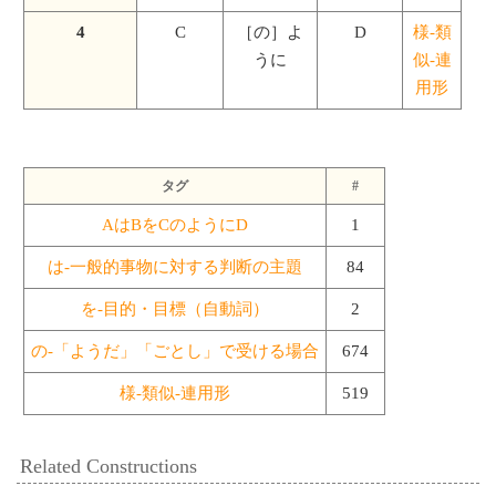
4
C
［の］よ
D
様-類
うに
似-連
用形
タグ
#
AはBをCのようにD
1
は-一般的事物に対する判断の主題
84
を-目的・目標（自動詞）
2
の-「ようだ」「ごとし」で受ける場合
674
様-類似-連用形
519
Related Constructions