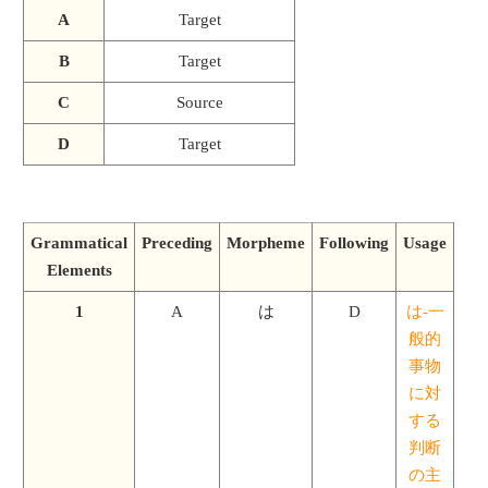
A
Target
B
Target
C
Source
D
Target
Grammatical
Preceding
Morpheme
Following
Usage
Elements
1
A
は
D
は-一
般的
事物
に対
する
判断
の主