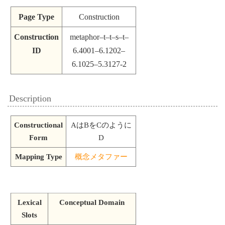
Page Type
Construction
Construction
metaphor–t–t–s–t–
ID
6.4001–6.1202–
6.1025–5.3127-2
Description
Constructional
AはBをCのように
Form
D
Mapping Type
概念メタファー
Lexical
Conceptual Domain
Slots