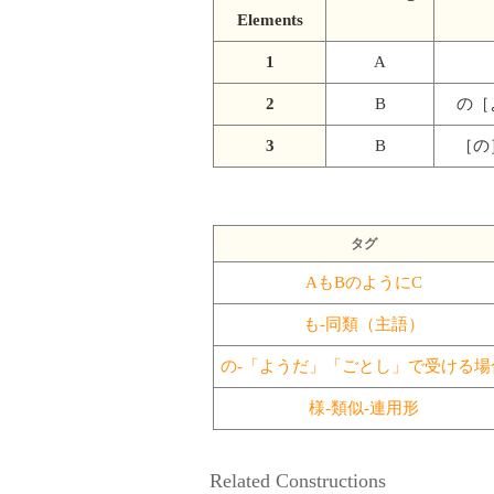
Elements
1
A
2
B
の［
3
B
［の
タグ
AもBのようにC
も-同類（主語）
の-「ようだ」「ごとし」で受ける場
様-類似-連用形
Related Constructions