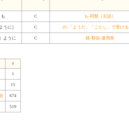
も
C
も-同類（主語）
ように］
C
の-「ようだ」「ごとし」で受ける
］ように
C
様-類似-連用形
#
1
15
合
674
519