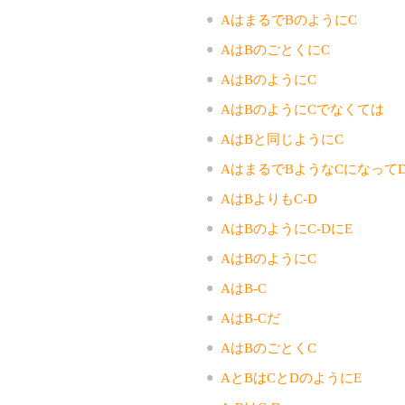
AはまるでBのようにC
AはBのごとくにC
AはBのようにC
AはBのようにCでなくては
AはBと同じようにC
AはまるでBようなCになって
AはBよりもC-D
AはBのようにC-DにE
AはBのようにC
AはB-C
AはB-Cだ
AはBのごとくC
AとBはCとDのようにE