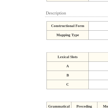
Description
Constructional Form
Mapping Type
Lexical Slots
A
B
C
Grammatical
Preceding
Mo