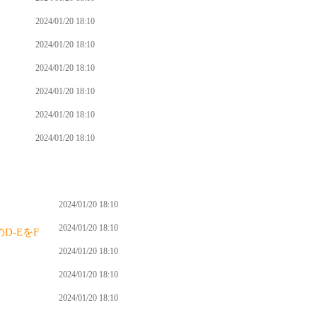
2024/01/20 18:10
2024/01/20 18:10
2024/01/20 18:10
2024/01/20 18:10
2024/01/20 18:10
2024/01/20 18:10
2024/01/20 18:10
2024/01/20 18:10
D-EをF
2024/01/20 18:10
2024/01/20 18:10
2024/01/20 18:10