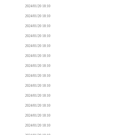
2024/01/20 18:10
2024/01/20 18:10
2024/01/20 18:10
2024/01/20 18:10
2024/01/20 18:10
2024/01/20 18:10
2024/01/20 18:10
2024/01/20 18:10
2024/01/20 18:10
2024/01/20 18:10
2024/01/20 18:10
2024/01/20 18:10
2024/01/20 18:10