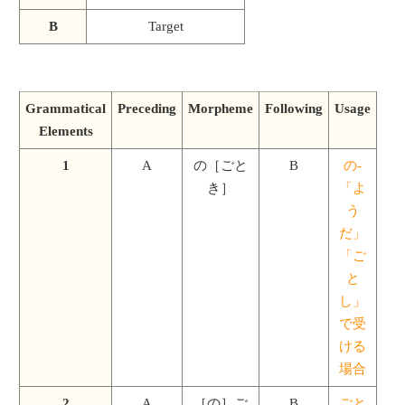
B
Target
Grammatical
Preceding
Morpheme
Following
Usage
Elements
1
A
の［ごと
B
の-
き］
「よ
う
だ」
「ご
と
し」
で受
ける
場合
2
A
［の］ご
B
ごと