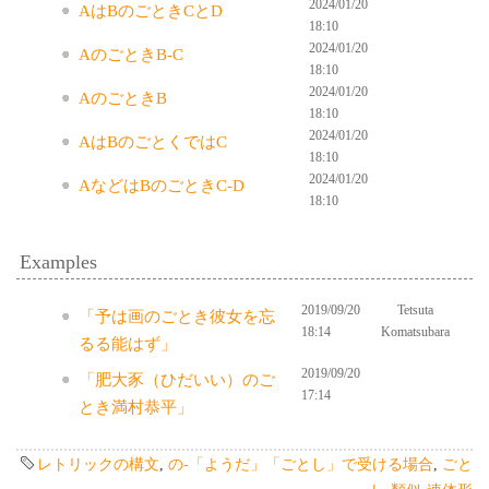
2024/01/20
AはBのごときCとD
18:10
2024/01/20
AのごときB-C
18:10
2024/01/20
AのごときB
18:10
2024/01/20
AはBのごとくではC
18:10
2024/01/20
AなどはBのごときC-D
18:10
Examples
2019/09/20
Tetsuta
「予は画のごとき彼女を忘
18:14
Komatsubara
るる能はず」
2019/09/20
「肥大豕（ひだいい）のご
17:14
とき満村恭平」
レトリックの構文
,
の-「ようだ」「ごとし」で受ける場合
,
ごと