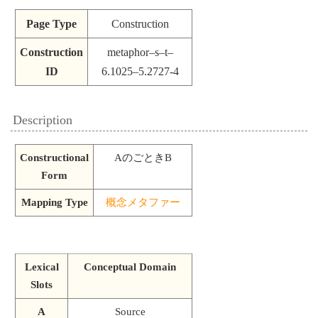
Page Type
Construction
Construction
metaphor–s–t–
ID
6.1025–5.2727-4
Description
Constructional
AのごときB
Form
Mapping Type
概念メタファー
Lexical
Conceptual Domain
Slots
A
Source