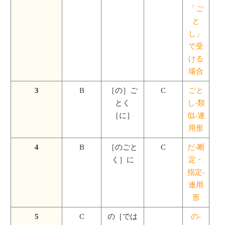
「ご
と
し」
で受
ける
場合
3
B
［の］ご
C
ごと
とく
し-類
［に］
似-連
用形
4
B
［のごと
C
だ-断
く］に
定・
指定-
連用
形
5
C
の［では
の-