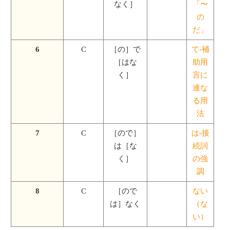
なく］
「〜
の
だ」
6
C
［の］で
て-補
［はな
助用
く］
言に
連な
る用
法
7
C
［ので］
は-接
は［な
続詞
く］
の強
調
8
C
［ので
ない
は］なく
（な
い）