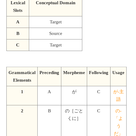
Lexical
Conceptual Domain
Slots
A
Target
B
Source
C
Target
Grammatical
Preceding
Morpheme
Following
Usage
Elements
1
A
が
C
が-主
語
2
B
の［ごと
C
の-
くに］
「よ
う
だ」