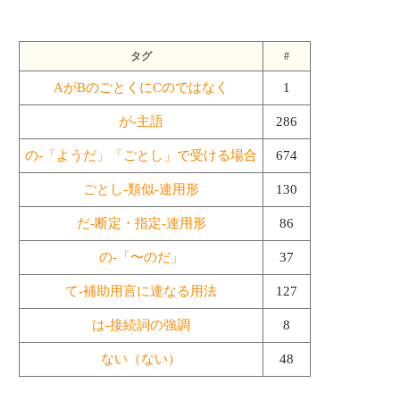
タグ
#
AがBのごとくにCのではなく
1
が-主語
286
の-「ようだ」「ごとし」で受ける場合
674
ごとし-類似-連用形
130
だ-断定・指定-連用形
86
の-「〜のだ」
37
て-補助用言に連なる用法
127
は-接続詞の強調
8
ない（ない）
48