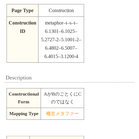
Page Type
Construction
Construction
metaphor–t–s–t–
ID
6.1301–6.1025–
5.2727-2–5.1001-2–
6.4802–6.5007–
6.4015–3.1200-4
Description
Constructional
AがBのごとくにC
Form
のではなく
Mapping Type
概念メタファー