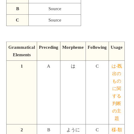
B
Source
C
Source
Grammatical
Preceding
Morpheme
Following
Usage
Elements
1
A
は
C
は-既
出の
もの
に関
する
判断
の主
題
2
B
ように
C
様-類