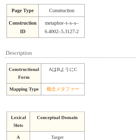
Page Type
Construction
Construction
metaphor–t–s–s–
ID
6.4002–5.3127-2
Description
Constructional
AはBようにC
Form
Mapping Type
概念メタファー
Lexical
Conceptual Domain
Slots
A
Target