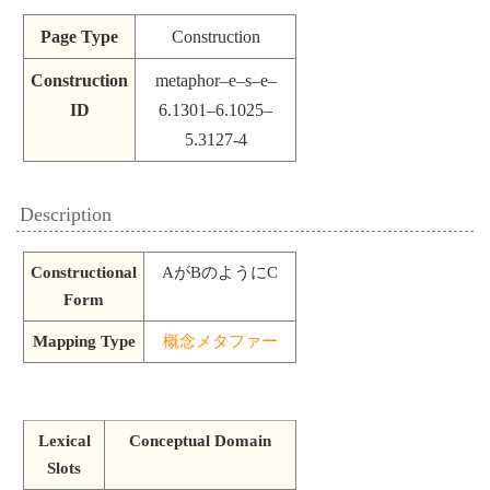
Page Type
Construction
Construction
metaphor–e–s–e–
ID
6.1301–6.1025–
5.3127-4
Description
Constructional
AがBのようにC
Form
Mapping Type
概念メタファー
Lexical
Conceptual Domain
Slots