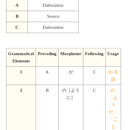
A
Elaboration
B
Source
C
Elaboration
Grammatical
Preceding
Morpheme
Following
Usage
Elements
1
A
が
C
が-主
語
2
B
の［よう
C
の-
に］
「よ
う
だ」
「ご
と