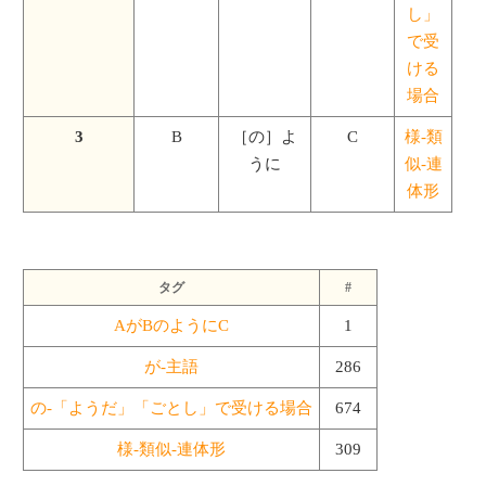
し」
で受
ける
場合
3
B
［の］よ
C
様-類
うに
似-連
体形
タグ
#
AがBのようにC
1
が-主語
286
の-「ようだ」「ごとし」で受ける場合
674
様-類似-連体形
309