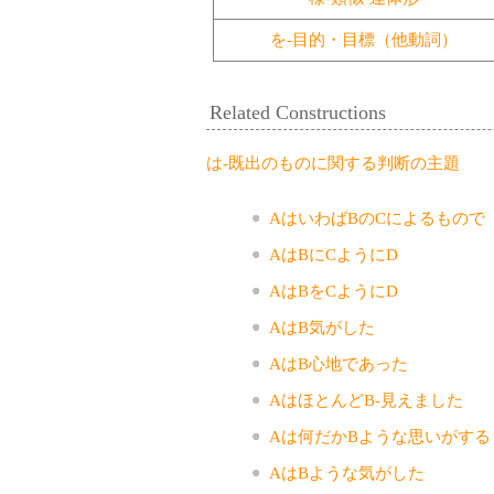
を-目的・目標（他動詞）
Related Constructions
は-既出のものに関する判断の主題
AはいわばBのCによるもので
AはBにCようにD
AはBをCようにD
AはB気がした
AはB心地であった
AはほとんどB-見えました
Aは何だかBような思いがする
AはBような気がした