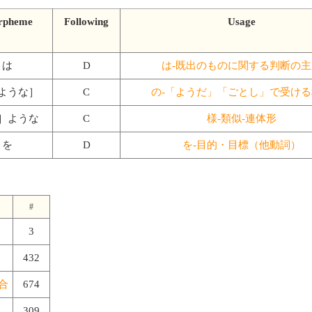
rpheme
Following
Usage
は
D
は-既出のものに関する判断の主
ような］
C
の-「ようだ」「ごとし」で受ける
］ような
C
様-類似-連体形
を
D
を-目的・目標（他動詞）
#
3
432
合
674
309