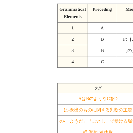
Grammatical
Preceding
Mo
Elements
1
A
2
B
の［
3
B
［の
4
C
タグ
AはBのようなCをD
は-既出のものに関する判断の主題
の-「ようだ」「ごとし」で受ける場
様-類似-連体形