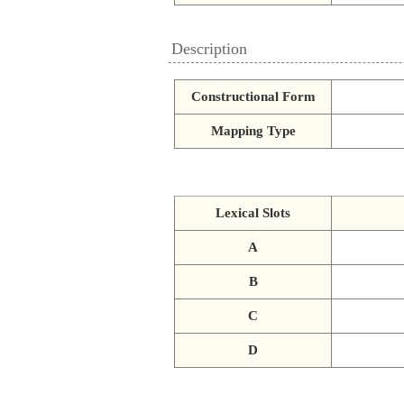
Description
Constructional Form
Mapping Type
Lexical Slots
A
B
C
D