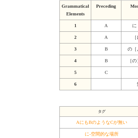
Grammatical
Preceding
Mo
Elements
1
A
に
2
A
［
3
B
の［
4
B
［の
5
C
6
タグ
AにもBのようなCが無い
に-空間的な場所