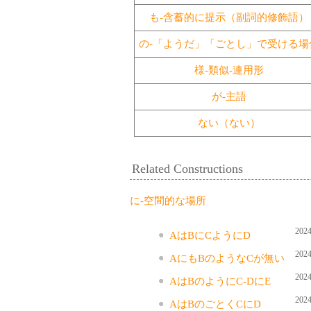
も-含蓄的に提示（副詞的修飾語）
の-「ようだ」「ごとし」で受ける場
様-類似-連用形
が-主語
ない（ない）
Related Constructions
に-空間的な場所
2024
AはBにCようにD
2024
AにもBのようなCが無い
2024
AはBのようにC-DにE
2024
AはBのごとくCにD