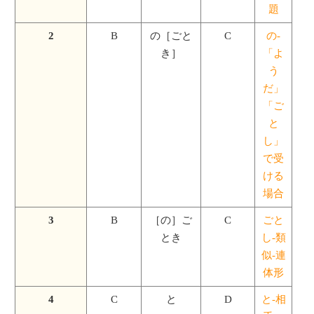
題
2
B
の［ごと
C
の-
き］
「よ
う
だ」
「ご
と
し」
で受
ける
場合
3
B
［の］ご
C
ごと
とき
し-類
似-連
体形
4
C
と
D
と-相