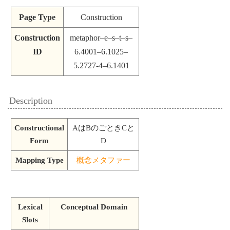
Page Type
Construction
Construction
metaphor–e–s–t–s–
ID
6.4001–6.1025–
5.2727-4–6.1401
Description
Constructional
AはBのごときCと
Form
D
Mapping Type
概念メタファー
Lexical
Conceptual Domain
Slots