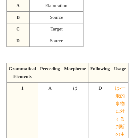
A
Elaboration
B
Source
C
Target
D
Source
Grammatical
Preceding
Morpheme
Following
Usage
Elements
1
A
は
D
は-一
般的
事物
に対
する
判断
の主