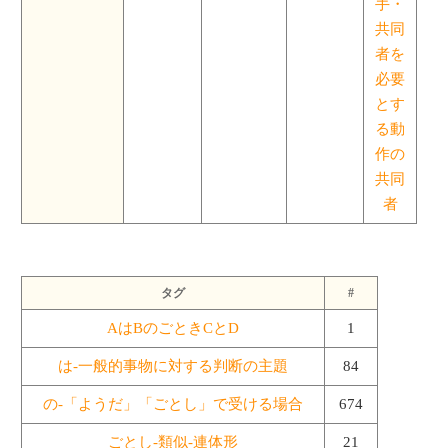
手・
共同
者を
必要
とす
る動
作の
共同
者
タグ
#
AはBのごときCとD
1
は-一般的事物に対する判断の主題
84
の-「ようだ」「ごとし」で受ける場合
674
ごとし-類似-連体形
21