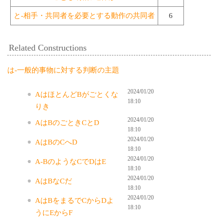
と-相手・共同者を必要とする動作の共同者
6
Related Constructions
は-一般的事物に対する判断の主題
2024/01/20
AはほとんどBがごとくな
18:10
りき
2024/01/20
AはBのごときCとD
18:10
2024/01/20
AはBのCへD
18:10
2024/01/20
A-BのようなCでDはE
18:10
2024/01/20
AはBなCだ
18:10
2024/01/20
AはBをまるでCからDよ
18:10
うにEからF