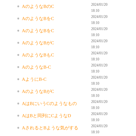
2024/01/20
AのようなBのC
18:10
2024/01/20
AのようなBをC
18:10
2024/01/20
AのようなBをC
18:10
2024/01/20
AのようなBがC
18:10
2024/01/20
AのようなBもC
18:10
2024/01/20
AのようなB-C
18:10
2024/01/20
AようにB-C
18:10
2024/01/20
AのようなBがC
18:10
2024/01/20
AはBにいうCのようなもの
18:10
2024/01/20
AはBと同列にCようなD
18:10
2024/01/20
AされるとBような気がする
18:10