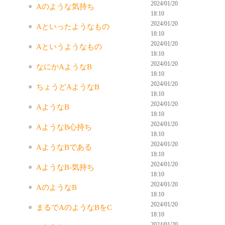
2024/01/20
Aのような気持ち
18:10
2024/01/20
Aといったようなもの
18:10
2024/01/20
Aというようなもの
18:10
2024/01/20
なにかAようなB
18:10
2024/01/20
ちょうどAようなB
18:10
2024/01/20
AようなB
18:10
2024/01/20
AようなB心持ち
18:10
2024/01/20
AようなBである
18:10
2024/01/20
AようなB-気持ち
18:10
2024/01/20
AのようなB
18:10
2024/01/20
まるでAのようなBをC
18:10
2024/01/20