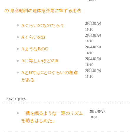
の-形容動詞の連体形語尾に準ずる用法
2024/01/20
Aぐらいのものだろう
18:10
2024/01/20
AくらいのB
18:10
2024/01/20
AようなBのC
18:10
2024/01/20
Aに等しいほどのB
18:10
2024/01/20
AとBではCとDぐらいの相違
18:10
がある
Examples
2019/08/27
「機を織るような一定のリズム
18:54
を聴きはじめた」