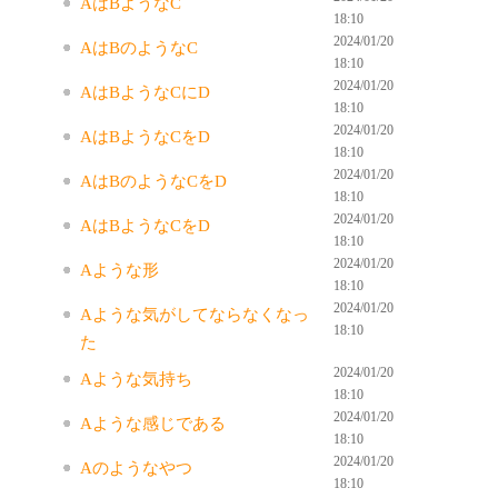
AはBようなC
18:10
2024/01/20
AはBのようなC
18:10
2024/01/20
AはBようなCにD
18:10
2024/01/20
AはBようなCをD
18:10
2024/01/20
AはBのようなCをD
18:10
2024/01/20
AはBようなCをD
18:10
2024/01/20
Aような形
18:10
2024/01/20
Aような気がしてならなくなっ
18:10
た
2024/01/20
Aような気持ち
18:10
2024/01/20
Aような感じである
18:10
2024/01/20
Aのようなやつ
18:10