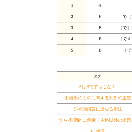
1
A
2
B
で［
3
B
［で］
4
B
［です
5
B
［で
タグ
AはBですらもなく
は-既出のものに関する判断の主題
て-補助用言に連なる用法
すら-強調的に例示（主格以外の提題
も-強調