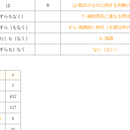
は
B
は-既出のものに関する判断
すらもなく］
て-補助用言に連なる用
すら［もなく］
すら-強調的に例示（主格以外
ら］も［なく］
も-強調
すらも］なく
ない（ない）
#
1
432
127
）
6
35