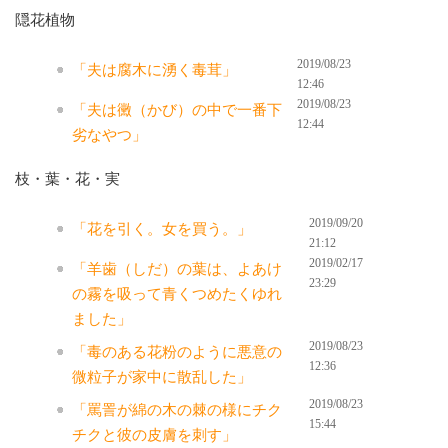
隠花植物
2019/08/23
「夫は腐木に湧く毒茸」
12:46
2019/08/23
「夫は黴（かび）の中で一番下
12:44
劣なやつ」
枝・葉・花・実
2019/09/20
「花を引く。女を買う。」
21:12
2019/02/17
「羊歯（しだ）の葉は、よあけ
23:29
の霧を吸って青くつめたくゆれ
ました」
2019/08/23
「毒のある花粉のように悪意の
12:36
微粒子が家中に散乱した」
2019/08/23
「罵詈が綿の木の棘の様にチク
15:44
チクと彼の皮膚を刺す」