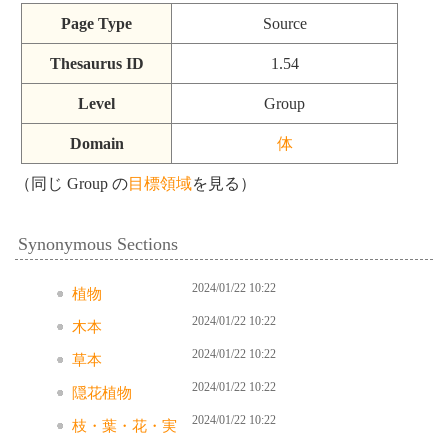
Page Type
Source
Thesaurus ID
1.54
Level
Group
Domain
体
（同じ Group の
目標領域
を見る）
Synonymous Sections
2024/01/22 10:22
植物
2024/01/22 10:22
木本
2024/01/22 10:22
草本
2024/01/22 10:22
隠花植物
2024/01/22 10:22
枝・葉・花・実