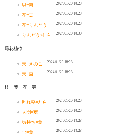
2024/01/20 18:28
男=菊
2024/01/20 18:28
花=豆
2024/01/20 18:28
花=りんどう
2024/01/20 18:30
りんどう>俳句
隠花植物
2024/01/20 18:28
夫=きのこ
2024/01/20 18:28
夫=菌
枝・葉・花・実
2024/01/20 18:28
乱れ髪=わら
2024/01/20 18:28
人間=葉
2024/01/20 18:28
気持ち=葉
2024/01/20 18:28
金=葉