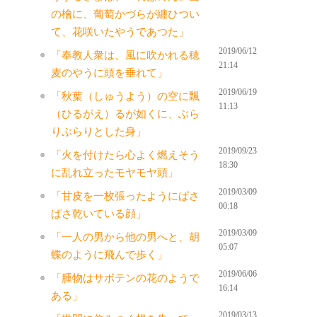
の檜に、葡萄かづらが纏ひつい
て、花咲いたやうであつた」
2019/06/12
「奉教人衆は、風に吹かれる穂
21:14
麦のやうに頭を垂れて」
2019/06/19
「秋葉（しゅうよう）の空に飄
11:13
（ひるがえ）るが如くに、ぶら
りぶらりとした身」
2019/09/23
「火を付けたら心よく燃えそう
18:30
に乱れ立ったモヤモヤ頭」
2019/03/09
「甘皮を一枚張ったようにぱさ
00:18
ぱさ乾いている顔」
2019/03/09
「一人の男から他の男へと、胡
05:07
蝶のように飛んで歩く」
2019/06/06
「腫物はサボテンの花のようで
16:14
ある」
2019/03/13