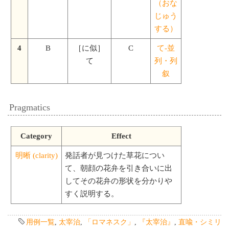
（おな
じゅう
する）
4
B
［に似］
C
て-並
て
列・列
叙
Pragmatics
Category
Effect
明晰 (clarity)
発話者が見つけた草花につい
て、朝顔の花弁を引き合いに出
してその花弁の形状を分かりや
すく説明する。
用例一覧
,
太宰治
,
「ロマネスク」
,
『太宰治』
,
直喩・シミリ