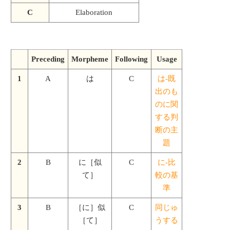
C
Elaboration
Preceding
Morpheme
Following
Usage
1
A
は
C
は-既
出のも
のに関
する判
断の主
題
2
B
に［似
C
に-比
て］
較の基
準
3
B
［に］似
C
同じゅ
［て］
うする