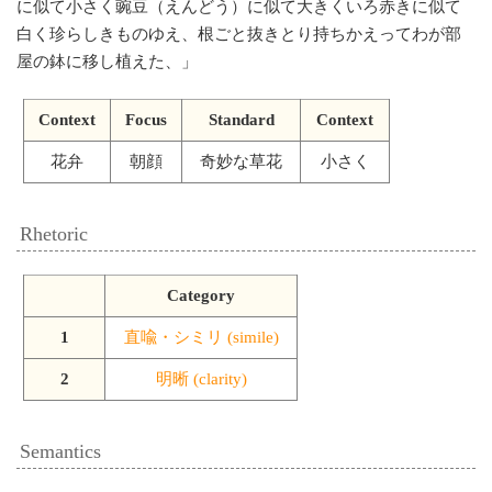
に似て小さく豌豆（えんどう）に似て大きくいろ赤きに似て
白く珍らしきものゆえ、根ごと抜きとり持ちかえってわが部
屋の鉢に移し植えた、
」
Context
Focus
Standard
Context
花弁
朝顔
奇妙な草花
小さく
Rhetoric
Category
1
直喩・シミリ (simile)
2
明晰 (clarity)
Semantics