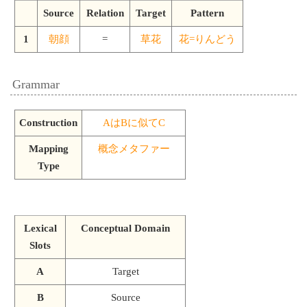
Source
Relation
Target
Pattern
1
朝顔
=
草花
花=りんどう
Grammar
Construction
AはBに似てC
Mapping
概念メタファー
Type
Lexical
Conceptual Domain
Slots
A
Target
B
Source