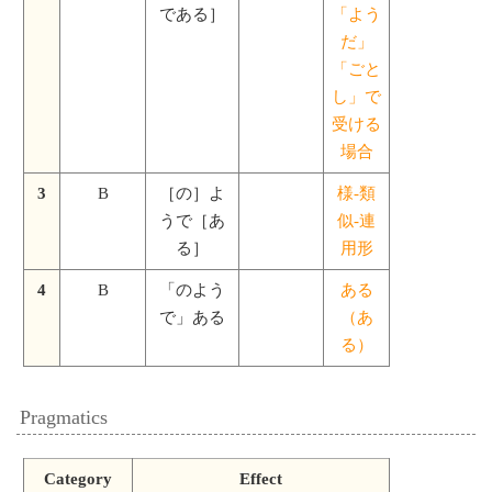
である］
「よう
だ」
「ごと
し」で
受ける
場合
3
B
［の］よ
様-類
うで［あ
似-連
る］
用形
4
B
「のよう
ある
で」ある
（あ
る）
Pragmatics
Category
Effect