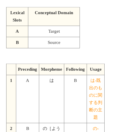
Lexical
Conceptual Domain
Slots
A
Target
B
Source
Preceding
Morpheme
Following
Usage
1
A
は
B
は-既
出のも
のに関
する判
断の主
題
2
B
の［よう
の-