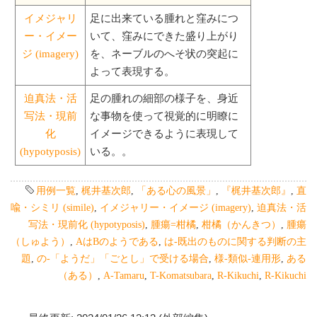
イメジャリ
足に出来ている腫れと窪みにつ
ー・イメー
いて、窪みにできた盛り上がり
ジ (imagery)
を、ネーブルのへそ状の突起に
よって表現する。
迫真法・活
足の腫れの細部の様子を、身近
写法・現前
な事物を使って視覚的に明瞭に
化
イメージできるように表現して
(hypotyposis)
いる。。
用例一覧
,
梶井基次郎
,
「ある心の風景」
,
『梶井基次郎』
,
直
喩・シミリ (simile)
,
イメジャリー・イメージ (imagery)
,
迫真法・活
写法・現前化 (hypotyposis)
,
腫瘍=柑橘
,
柑橘（かんきつ）
,
腫瘍
（しゅよう）
,
AはBのようである
,
は-既出のものに関する判断の主
題
,
の-「ようだ」「ごとし」で受ける場合
,
様-類似-連用形
,
ある
（ある）
,
A-Tamaru
,
T-Komatsubara
,
R-Kikuchi
,
R-Kikuchi