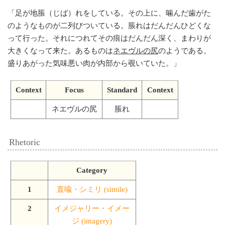
「
足が地脹（じば）れをしている。その上に、噛んだ歯がた
のようなものが二列びついている。脹れはだんだんひどくな
って行った。それにつれてその痕はだんだん深く、まわりが
大きくなって来た。あるものは
ネエヴルの尻
のようである。
盛りあがった気味悪い肉が内部から覗いていた。
」
Context
Focus
Standard
Context
ネエヴルの尻
脹れ
Rhetoric
Category
1
直喩・シミリ (simile)
2
イメジャリー・イメー
ジ (imagery)