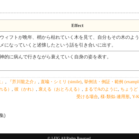
Effect
ウィフトが晩年、梢から枯れていく木を見て、自分もその木のよ
メになっていくと述懐したという話を引き合いに出す。
神的に病んで行きながら衰えていく自身の姿を表す。
生」
,
『芥川龍之介』
,
直喩・シミリ (simile)
,
挙例法・例証・範例 (exampl
れる）
,
彼（かれ）
,
衰える（おとろえる）
,
まるでAのように
,
ちょうど
受ける場合
,
様-類似-連用形
,
Y-K
編集)
© J-FIG All Rights Reserved.