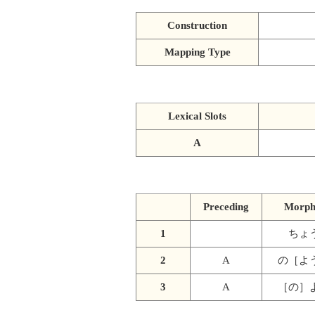
Construction
Mapping Type
Lexical Slots
A
Preceding
Morp
1
ちょ
2
A
の［よ
3
A
［の］