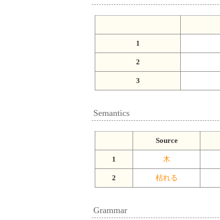
1
2
3
Semantics
Source
1
木
2
枯れる
Grammar