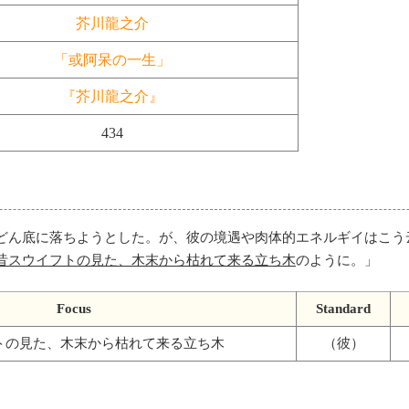
芥川龍之介
「或阿呆の一生」
『芥川龍之介』
434
どん底に落ちようとした。が、彼の境遇や肉体的エネルギイはこう
昔スウイフトの見た、木末から枯れて来る立ち木
のように。
」
Focus
Standard
トの見た、木末から枯れて来る立ち木
（彼）