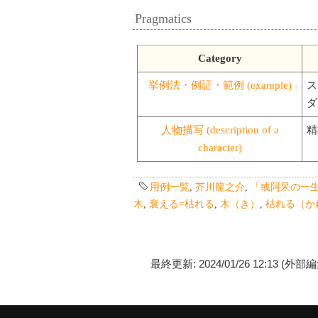
Pragmatics
Category
挙例法・例証・範例 (example)
ス
ダ
人物描写 (description of a
精
character)
用例一覧
,
芥川龍之介
,
「或阿呆の一
木
,
衰える=枯れる
,
木（き）
,
枯れる（か
最終更新: 2024/01/26 12:13 (外部