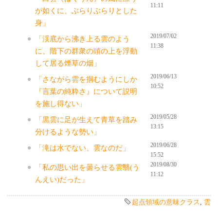
11:11
が如くに、ぶらりぶらりとした
身」
2019/07/02
「渓底から沸き上る雲のよう
11:38
に、階下の群衆の頭の上を浮動
して居る煙草の烟」
2019/06/13
「さながら雲を掴むようにしか
10:52
『言葉の純粋さ』について説明
を施し得ない」
2019/05/28
「黒雲に足が生えて青草を踏み
13:15
分けるような勢い」
2019/06/28
「滝は水でない、雲なのだ」
15:52
2019/08/30
「私の思い出を曇らせる雲翳(う
11:12
んえい)だった」
起点領域の意味クラス
,
雲