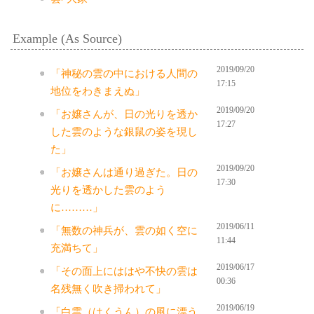
Example (As Source)
2019/09/20
「神秘の雲の中における人間の
17:15
地位をわきまえぬ」
2019/09/20
「お嬢さんが、日の光りを透か
17:27
した雲のような銀鼠の姿を現し
た」
2019/09/20
「お嬢さんは通り過ぎた。日の
17:30
光りを透かした雲のよう
に………」
2019/06/11
「無数の神兵が、雲の如く空に
11:44
充満ちて」
2019/06/17
「その面上にははや不快の雲は
00:36
名残無く吹き掃われて」
2019/06/19
「白雲（はくうん）の風に漂う