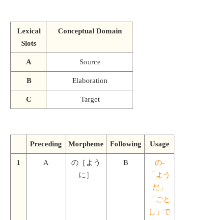
Lexical
Conceptual Domain
Slots
A
Source
B
Elaboration
C
Target
Preceding
Morpheme
Following
Usage
1
A
の［よう
B
の-
に］
「よう
だ」
「ごと
し」で