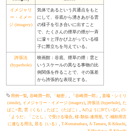
イメジャリ
気体であるという共通点をもと
ー・イメー
にして、谷底から湧きあがる雲
ジ (imagery)
の様子を引き合いに出すこと
で、たくさんの煙草の煙が一斉
に濛々と浮かび上がっている様
子に際立ちを与えている。
誇張法
映画館：谷底、煙草の煙：雲と
(hyperbole)
いうスケールの異なる事物の比
例関係を作ることで、その落差
から誇張的な表現とする。
用例一覧
,
谷崎潤一郎
,
「秘密」
,
『谷崎潤一郎』
,
直喩・シミリ
(simile)
,
イメジャリー・イメージ (imagery)
,
誇張法 (hyperbole)
,
た
ばこ=雲
,
雲（くも）
,
たばこ（たばこ）
,
AのようにBているC
,
の-
「ようだ」「ごとし」で受ける場合
,
様-類似-連用形
,
て-補助用言
に連なる用法
,
居る（いる）
,
T-Komatsubara
,
A-Tamaru
,
R-Kikuchi
,
Y-Hirakawa
,
R-Kikuchi