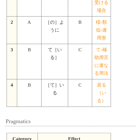
受ける
場合
2
A
［の］よ
B
様-類
うに
似-連
用形
3
B
て［い
C
て-補
る］
助用言
に連な
る用法
4
B
［て］い
C
居る
る
（い
る）
Pragmatics
Category
Effect