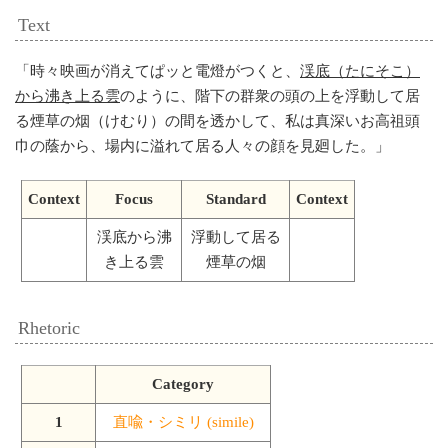
Text
「
時々映画が消えてぱッと電燈がつくと、
渓底（たにそこ）
から沸き上る雲
のように、階下の群衆の頭の上を浮動して居
る煙草の烟（けむり）の間を透かして、私は真深いお高祖頭
巾の蔭から、場内に溢れて居る人々の顔を見廻した。
」
Context
Focus
Standard
Context
渓底から沸
浮動して居る
き上る雲
煙草の烟
Rhetoric
Category
1
直喩・シミリ (simile)