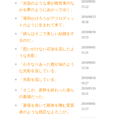
2019/09/01
「水晶のような液が維管束のな
15:22
かを夢のようにあがってゆく」
2019/09/23
「薄羽かげろうがアフロディッ
18:56
トのように生まれて来て」
2019/08/18
「彼らはそこで美しい結婚をす
19:25
るのだ」
2019/09/01
「思いがけない石油を流したよ
15:31
うな光彩」
2019/09/01
「かさなりあった翅が油のよう
15:34
な光彩を流している」
2019/08/18
「光彩を流している」
19:27
2019/05/16
「そこが、産卵を終わった彼ら
16:31
の墓場だった」
2019/09/01
「墓場を発いて屍体を嗜む変質
15:37
者のような残忍なよろこび」