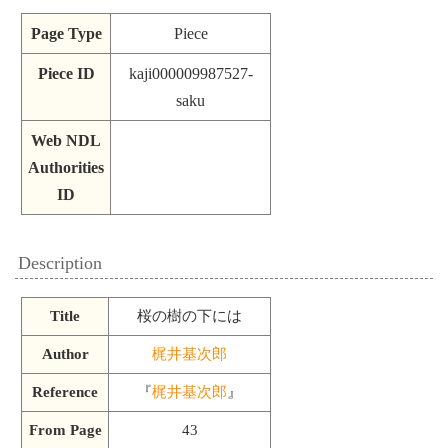
Page Type
Piece
Piece ID
kaji000009987527-
saku
Web NDL
Authorities
ID
Description
Title
桜の樹の下には
Author
梶井基次郎
Reference
『
梶井基次郎
』
From Page
43