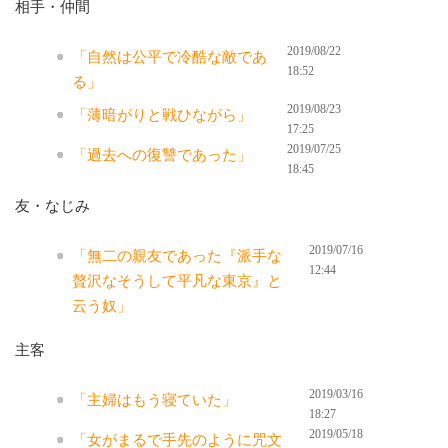
相手・仲間
2019/08/22
「自然は公平で冷酷な敵であ
18:52
る」
2019/08/23
「薄暗がりと戦ひながら」
17:25
2019/07/25
「過去への復讐であった」
18:45
友・なじみ
2019/07/16
「無二の親友であった『派手な
12:44
贅沢なそうして平凡な東京』と
云う奴」
主客
2019/03/16
「主婦はもう寝ていた」
18:27
2019/05/18
「女がまるで手先のように咒文