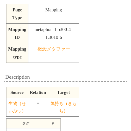
Page
Mapping
Type
Mapping
metaphor–1.5300-4–
ID
1.3010-6
Mapping
概念メタファー
type
Description
Source
Relation
Target
生物（せ
=
気持ち（きも
いぶつ）
ち）
タグ
#