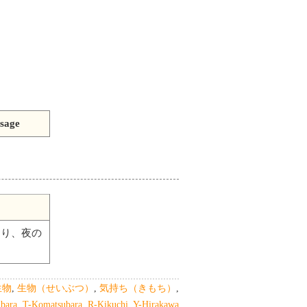
sage
おり、夜の
生物
,
生物（せいぶつ）
,
気持ち（きもち）
,
bara
,
T-Komatsubara
,
R-Kikuchi
,
Y-Hirakawa