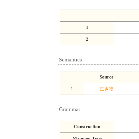
1
2
Semantics
Source
1
生き物
Grammar
Construction
Mapping Type