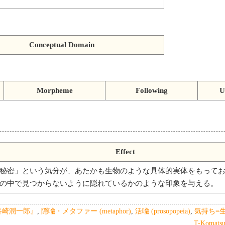
Conceptual Domain
Morpheme
Following
U
Effect
秘密」という気分が、あたかも生物のような具体的実体をもって
の中で見つからないように隠れているかのような印象を与える。
谷崎潤一郎』
,
隠喩・メタファー (metaphor)
,
活喩 (prosopopeia)
,
気持ち=
T-Komatsu