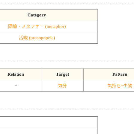
Category
隠喩・メタファー (metaphor)
活喩 (prosopopeia)
Relation
Target
Pattern
=
気分
気持ち=生物