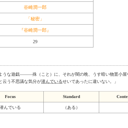
谷崎潤一郎
「秘密」
『谷崎潤一郎』
29
ような遊戯———殊（こと）に、それが闇の晩、うす暗い物置小屋
と云う不思議な気分が
潜んでいる
せいであったに違いない。
」
Focus
Standard
Conte
潜んでいる
（ある）