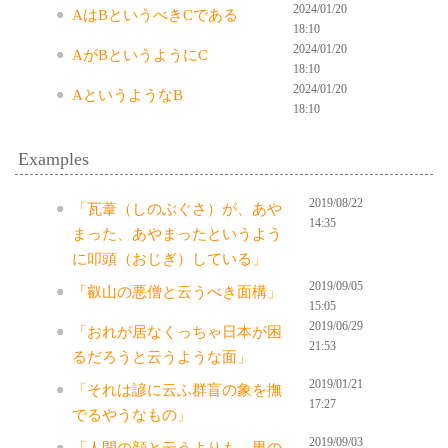
2024/01/20
AはBというべきCである
18:10
2024/01/20
AがBというようにC
18:10
2024/01/20
AというようなB
18:10
Examples
2019/08/22
「瓦葦（しのぶぐさ）が、あや
14:35
まった、あやまったというよう
に叩頭（おじぎ）している」
2019/09/05
「叡山の悪僧と云うべき面構」
15:05
2019/06/29
「おれが居なくっちゃ日本が困
21:53
るだろうと云うような面」
2019/01/21
「それは諺に云ふ群盲の象を撫
17:27
でるやうなもの」
2019/09/03
「人間の顔と云うよりも、男の