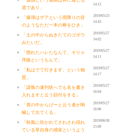
14:12
道であり」
2019/05/23
「爆弾はザアという雨降りの音
14:43
のようなただ一本の棒をひき」
2019/05/27
「土の中からぬきたてのゴボウ
14:02
みたいだ」
2019/05/27
「惚れたハレたなんて、そりゃ
14:11
序曲というもんで」
2019/05/27
「私はでて行きます、という物
14:17
質」
2019/05/27
「謀叛の連判状へでも名を書き
16:04
入れますと云う顔付をする」
2019/05/27
「胃の中からげーと云う者が吶
16:06
喊して出てくる」
2019/06/30
「秋風に吹かれてさわさわ揺れ
15:09
ている草自身の感覚というよう