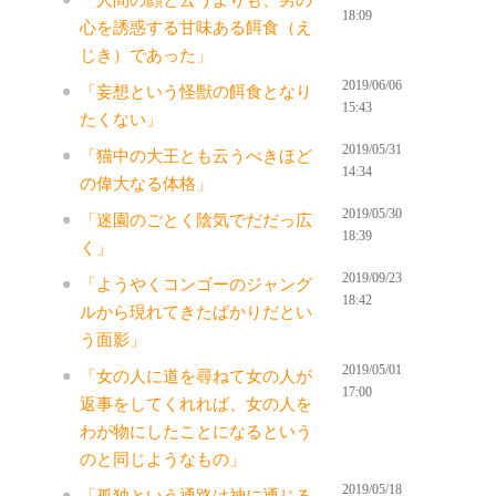
18:09
心を誘惑する甘味ある餌食（え
じき）であった」
2019/06/06
「妄想という怪獣の餌食となり
15:43
たくない」
2019/05/31
「猫中の大王とも云うべきほど
14:34
の偉大なる体格」
2019/05/30
「迷園のごとく陰気でだだっ広
18:39
く」
2019/09/23
「ようやくコンゴーのジャング
18:42
ルから現れてきたばかりだとい
う面影」
2019/05/01
「女の人に道を尋ねて女の人が
17:00
返事をしてくれれば、女の人を
わが物にしたことになるという
のと同じようなもの」
2019/05/18
「孤独という通路は神に通じる