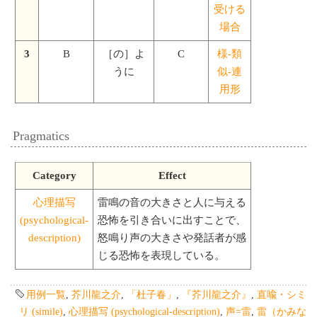
受ける
場合
3
B
［の］よ
C
様-類
うに
似-連
用形
Pragmatics
Category
Effect
心理描写
雷鳴の音の大きさと人に与える
(psychological-
恐怖を引き合いに出すことで、
description)
怒鳴り声の大きさや発話者が感
じる恐怖を表現している。
用例一覧
,
芥川龍之介
,
「杜子春」
,
『芥川龍之介』
,
直喩・シミ
リ (simile)
,
心理描写 (psychological-description)
,
声=雷
,
雷（かみな