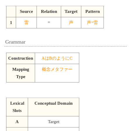
Source
Relation
Target
Pattern
1
雷
=
声
声=雷
Grammar
Construction
AはBのようにC
Mapping
概念メタファー
Type
Lexical
Conceptual Domain
Slots
A
Target