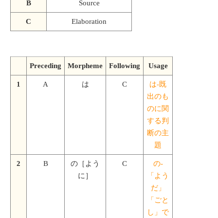
B
Source
C
Elaboration
Preceding
Morpheme
Following
Usage
1
A
は
C
は-既
出のも
のに関
する判
断の主
題
2
B
の［よう
C
の-
に］
「よう
だ」
「ごと
し」で