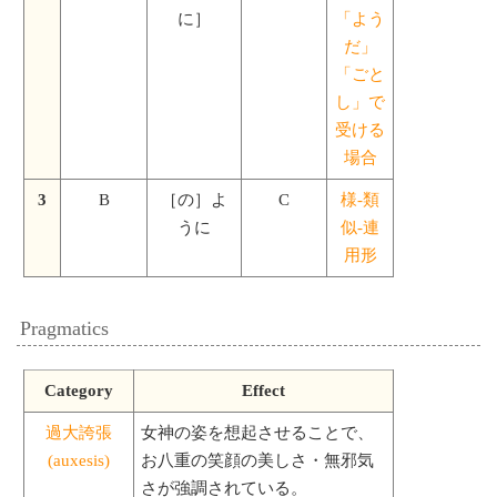
に］
「よう
だ」
「ごと
し」で
受ける
場合
3
B
［の］よ
C
様-類
うに
似-連
用形
Pragmatics
Category
Effect
過大誇張
女神の姿を想起させることで、
(auxesis)
お八重の笑顔の美しさ・無邪気
さが強調されている。