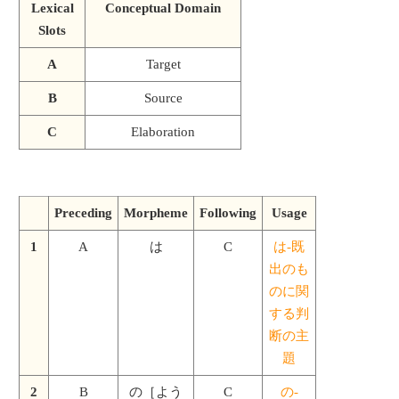
Lexical
Conceptual Domain
Slots
A
Target
B
Source
C
Elaboration
Preceding
Morpheme
Following
Usage
1
A
は
C
は-既
出のも
のに関
する判
断の主
題
2
B
の［よう
C
の-