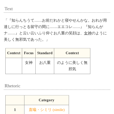
Text
「
『知らんちうて……お前だれかと寝やせんかな。おれが用
達しに行っとる留守の間に……エエコレ……』『知らんが
ナ……』と云い云いふり仰ぐお八重の笑顔は、
女神
のように
美しく無邪気であった。
」
Context
Focus
Standard
Context
女神
お八重
のように美しく無
邪気
Rhetoric
Category
1
直喩・シミリ (simile)