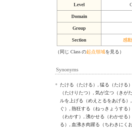
Level
C
Domain
Group
Section
感
（同じ Class の
起点領域
を見る）
Synonyms
たける（たける）, 猛る（たける）
（たけりたつ）, 気が立つ（きがた
ルを上げる（めえとるをあげる）,
ぐ）, 熱狂する（ねっきょうする）
（わかす）, 沸かせる（わかせる）
る）, 血沸き肉躍る（ちわきにく