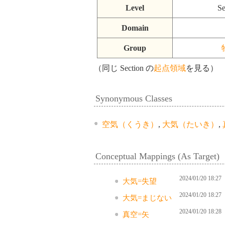
Level
Se
Domain
Group
（同じ Section の
起点領域
を見る）
Synonymous Classes
空気（くうき）
,
大気（たいき）
,
Conceptual Mappings (As Target)
2024/01/20 18:27
大気=失望
2024/01/20 18:27
大気=まじない
2024/01/20 18:28
真空=矢