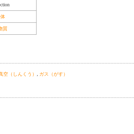
ction
体
物質
真空（しんくう）
,
ガス（がす）