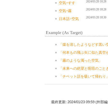
2024/01/20 18:28
空気=すす
2024/01/20 18:28
空気=霧
2024/01/20 18:30
日本語>空気
Example (As Target)
「煤を溶したようなどす黒い
「何本もの飛ぶ矢に似た真空
「霧のような濁った空気」
「未来への絶望と呪咀のごと
「チベット語を吸いて帰れり
最終更新: 2024/01/23 09:59 (外部