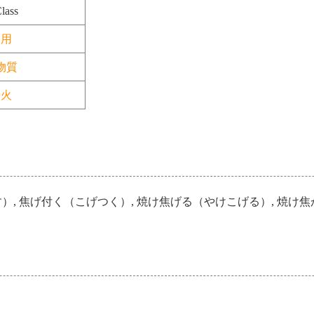
lass
用
物質
火
）, 焦げ付く（こげつく）, 焼け焦げる（やけこげる）, 焼け