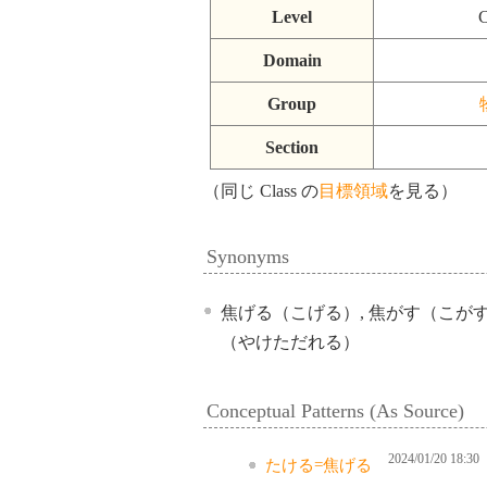
Level
C
Domain
Group
Section
（同じ Class の
目標領域
を見る）
Synonyms
焦げる（こげる）, 焦がす（こがす
（やけただれる）
Conceptual Patterns (As Source)
2024/01/20 18:30
たける=焦げる