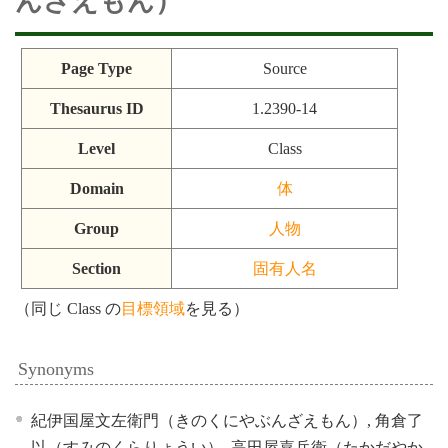
んざえもん）
Page Type
Source
Thesaurus ID
1.2390-14
Level
Class
Domain
体
Group
人物
Section
固有人名
（同じ Class の
目標領域
を見る）
Synonyms
紀伊国屋文左衛門（きのくにやぶんざえもん）, 角倉了
以（すみのくらりょうい）, 高田屋嘉兵衛（たかだやか