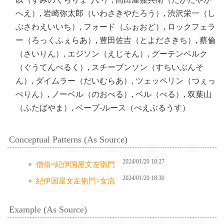
へえ）, 岩崎弥太郎（いわさきやたろう）, 渋沢栄一（し
ぶさわえいいち）, フォード（ふぉおど）, ロックフェラ
ー（ろっくふぇらあ）, 豊田佐吉（とよださきち）, 蔡倫
（さいりん）, エジソン（えじそん）, グーテンベルク
（ぐうてんべるく）, スチーブンソン（すちいぶんそ
ん）, ダイムラー（だいむらあ）, ツェッペリン（つぇっ
ぺりん）, ノーベル（のおべる）, ベル（べる）, 双葉山
（ふたばやま）, ベーブ‐ルース（べえぶるうす）
Conceptual Patterns (As Source)
2024/01/20 18:27
僧俗=紀伊国屋文左衛門
2024/01/20 18:30
紀伊国屋文左衛門>女流
Example (As Source)