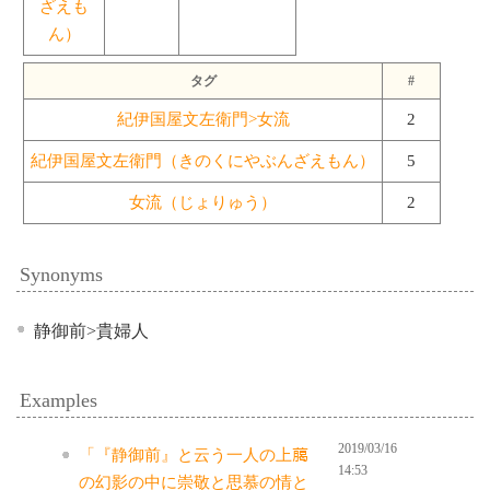
ざえも
ん）
タグ
#
紀伊国屋文左衛門>女流
2
紀伊国屋文左衛門（きのくにやぶんざえもん）
5
女流（じょりゅう）
2
Synonyms
静御前>貴婦人
Examples
2019/03/16
「『静御前』と云う一人の上﨟
14:53
の幻影の中に崇敬と思慕の情と