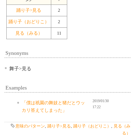
踊り子>見る
2
踊り子（おどりこ）
2
見る（みる）
11
Synonyms
舞子>見る
Examples
2019/01/30
「僕は祇園の舞妓と猪だとウッ
17:22
カリ答えてしまった」
意味のパターン
,
踊り子>見る
,
踊り子（おどりこ）
,
見る（み
る）