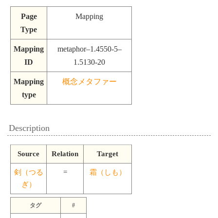
Page
Mapping
Type
Mapping
metaphor–1.4550-5–
ID
1.5130-20
Mapping
概念メタファー
type
Description
Source
Relation
Target
剣（つる
=
霜（しも）
ぎ）
タグ
#