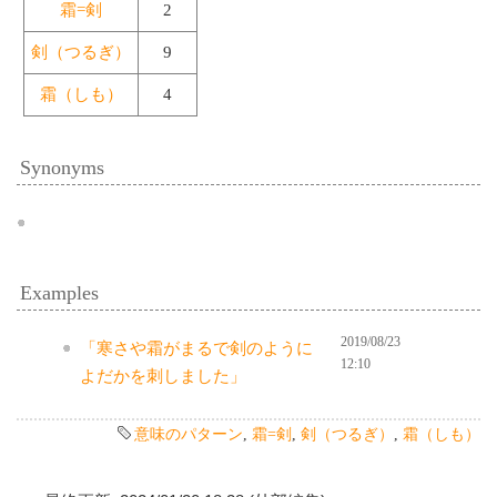
霜=剣
2
剣（つるぎ）
9
霜（しも）
4
Synonyms
Examples
2019/08/23
「寒さや霜がまるで剣のように
12:10
よだかを刺しました」
意味のパターン
,
霜=剣
,
剣（つるぎ）
,
霜（しも）