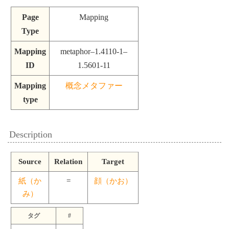
Page
Mapping
Type
Mapping
metaphor–1.4110-1–
ID
1.5601-11
Mapping
概念メタファー
type
Description
Source
Relation
Target
紙（か
=
顔（かお）
み）
タグ
#