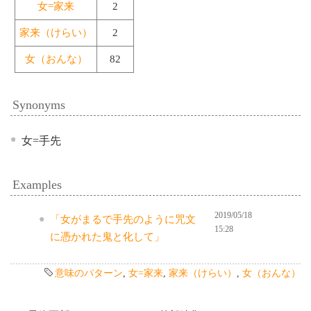
女=家来
2
家来（けらい）
2
女（おんな）
82
Synonyms
女=手先
Examples
2019/05/18
「女がまるで手先のように咒文
15:28
に憑かれた鬼と化して」
意味のパターン
,
女=家来
,
家来（けらい）
,
女（おんな）