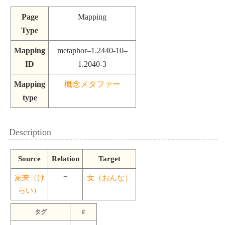
Page
Mapping
Type
Mapping
metaphor–1.2440-10–
ID
1.2040-3
Mapping
概念メタファー
type
Description
Source
Relation
Target
家来（け
=
女（おんな）
らい）
タグ
#