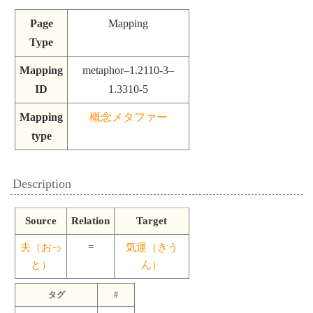
Page
Mapping
Type
Mapping
metaphor–1.2110-3–
ID
1.3310-5
Mapping
概念メタファー
type
Description
Source
Relation
Target
夫（おっ
=
気運（きう
と）
ん）
タグ
#