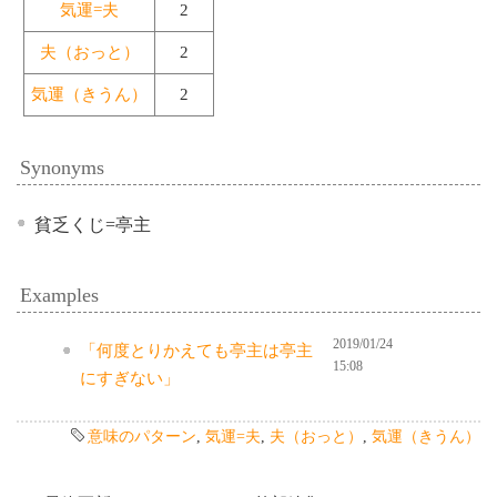
気運=夫
2
夫（おっと）
2
気運（きうん）
2
Synonyms
貧乏くじ=亭主
Examples
2019/01/24
「何度とりかえても亭主は亭主
15:08
にすぎない」
意味のパターン
,
気運=夫
,
夫（おっと）
,
気運（きうん）