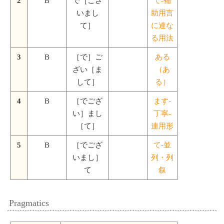
2
B
で［ござ
て-補
いまし
助用言
て］
に連な
る用法
3
B
［で］ご
ある
ざい［ま
（あ
して］
る）
4
B
［でござ
ます-
い］まし
丁寧-
［て］
連用形
5
B
［でござ
て-並
いまし］
列・列
て
叙
Pragmatics