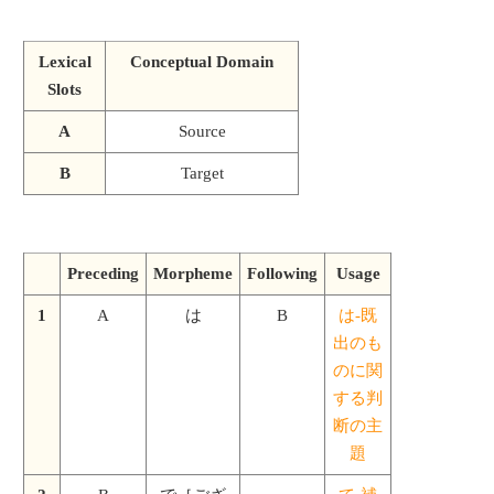
Lexical
Conceptual Domain
Slots
A
Source
B
Target
Preceding
Morpheme
Following
Usage
1
A
は
B
は-既
出のも
のに関
する判
断の主
題