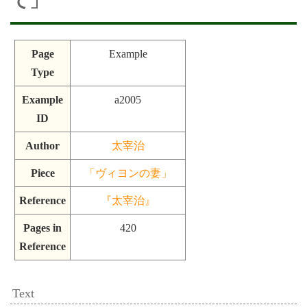
て」
Page
Example
Type
Example
a2005
ID
Author
太宰治
Piece
「ヴィヨンの妻」
Reference
『太宰治』
Pages in
420
Reference
Text