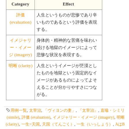
Category
Effect
評価
人生というものが悲惨であり辛
(evaluation)
いものであるという評価を表現
する。
イメジャリ
身体的・精神的な苦痛を味わい
ー・イメー
続ける地獄のイメージによって
ジ (imagery)
悲惨な状況を表現する。
明晰 (clarity)
人生というイメージが茫漠とし
たものを地獄という固定的なイ
メージがあるものによってよそ
えることが分かりやすさにつな
がる。
用例一覧
,
太宰治
,
「ヴィヨンの妻」
,
『太宰治』
,
直喩・シミリ
(simile)
,
評価 (evaluation)
,
イメジャリー・イメージ (imagery)
,
明晰
(clarity)
,
一生=天国
,
天国（てんごく）
,
一生（いっしょう）
,
AはB