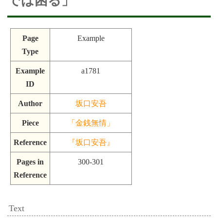
では困る」
Page
Example
Type
Example
a1781
ID
Author
坂口安吾
Piece
「金銭無情」
Reference
『坂口安吾』
Pages in
300-301
Reference
Text