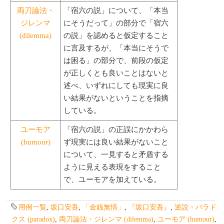
両刀論法・
「宿六の説」について、「本当
ジレンマ
にそうだって」の部分で「宿六
(dilemma)
の説」を認めると仮定すること
に言及するが、「本当にそうで
は困る」の部分で、前段の仮定
が正しくとも良いことはないと
述べ、いずれにしても現実に良
い結果がないということを指摘
している。
ユーモア
「宿六の説」の正誤にかかわら
(humour)
ず現実には良い結果がないこと
について、一見すると矛盾する
ように見える表現をすること
で、ユーモアを加えている。
用例一覧
,
坂口安吾
,
「金銭無情」
,
『坂口安吾』
,
逆説・パラド
クス (paradox)
,
両刀論法・ジレンマ (dilemma)
,
ユーモア (humour)
,