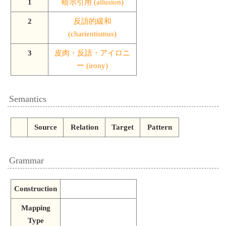
1
暗示引用 (allusion)
2
反語的緩和
(charientismus)
3
皮肉・反語・アイロニ
ー (irony)
Semantics
Source
Relation
Target
Pattern
Grammar
Construction
Mapping
Type