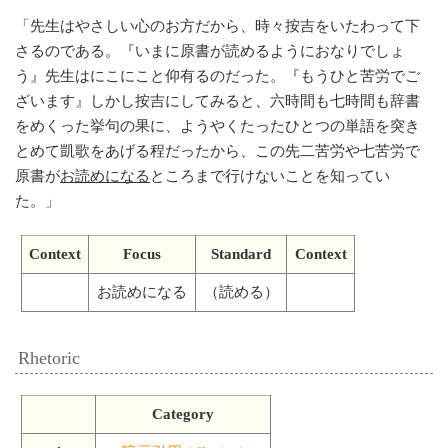
「
先生はやさしい心のお方だから、時々按吉をいたわって下
さるのである。『いまに原書が読めるようにおなりでしょ
う』先生はにこにこと仰有るのだった。『もうひと苦労でご
ざいます』しかし按吉にしてみると、六時間も七時間も辞書
をめくった挙句の果に、ようやくたったひとつの単語を突き
とめて凱歌をあげる程だったから、この先二苦労や七苦労で
原書が
お読めになる
ところまで行けないことを知ってい
た。
」
Context
Focus
Standard
Context
お読めになる
（読める）
Rhetoric
Category