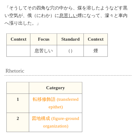
「
そうしてその四角な穴の中から、煤を溶したようなどす黒
い空気が、俄（にわか）に
息苦しい
煙になって、濛々と車内
へ漲り出した。
」
Context
Focus
Standard
Context
息苦しい
（）
煙
Rhetoric
Category
1
転移修飾語 (transferred
epithet)
2
図地構成 (figure-ground
organization)