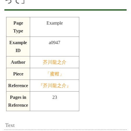
って」
Page
Example
Type
Example
a0947
ID
Author
芥川龍之介
Piece
「蜜柑」
Reference
『芥川龍之介』
Pages in
23
Reference
Text