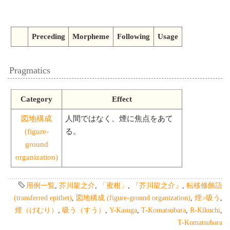
Preceding
Morpheme
Following
Usage
Pragmatics
Category
Effect
図地構成
人間ではなく、煙に焦点をあて
(figure-
る。
ground
organization)
用例一覧
,
芥川龍之介
,
「蜜柑」
,
『芥川龍之介』
,
転移修飾語
(transferred epithet)
,
図地構成 (figure-ground organization)
,
煙>吸う
,
煙（けむり）
,
吸う（すう）
,
Y-Kasuga
,
T-Komatsubara
,
R-Kikuchi
,
T-Komatsubara