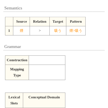
Semantics
Source
Relation
Target
Pattern
1
煙
>
吸う
煙>吸う
Grammar
Construction
Mapping
Type
Lexical
Conceptual Domain
Slots