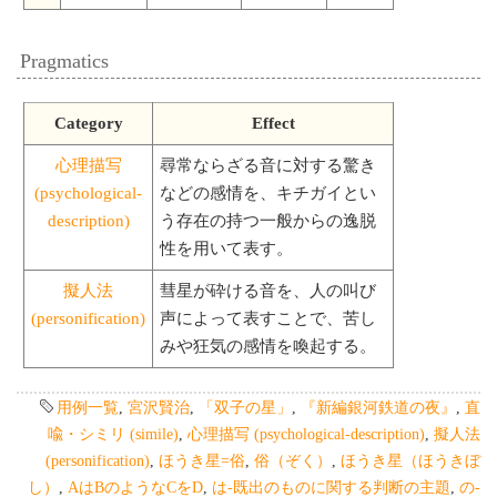
Pragmatics
Category
Effect
心理描写
尋常ならざる音に対する驚き
(psychological-
などの感情を、キチガイとい
description)
う存在の持つ一般からの逸脱
性を用いて表す。
擬人法
彗星が砕ける音を、人の叫び
(personification)
声によって表すことで、苦し
みや狂気の感情を喚起する。
用例一覧
,
宮沢賢治
,
「双子の星」
,
『新編銀河鉄道の夜』
,
直
喩・シミリ (simile)
,
心理描写 (psychological-description)
,
擬人法
(personification)
,
ほうき星=俗
,
俗（ぞく）
,
ほうき星（ほうきぼ
し）
,
AはBのようなCをD
,
は-既出のものに関する判断の主題
,
の-