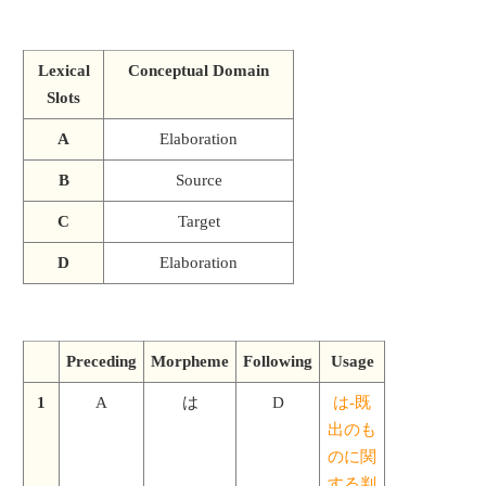
Lexical
Conceptual Domain
Slots
A
Elaboration
B
Source
C
Target
D
Elaboration
Preceding
Morpheme
Following
Usage
1
A
は
D
は-既
出のも
のに関
する判