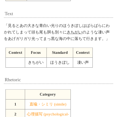
Text
「
見るとあの大きな青白い光りのほうきぼしはばらばらにわ
かれてしまって頭も尾も胴も別々に
きちがい
のような凄い声
をあげガリガリ光ってまっ黒な海の中に落ちて行きます。
」
Context
Focus
Standard
Context
きちがい
ほうきぼし
凄い声
Rhetoric
Category
1
直喩・シミリ (simile)
2
心理描写 (psychological-