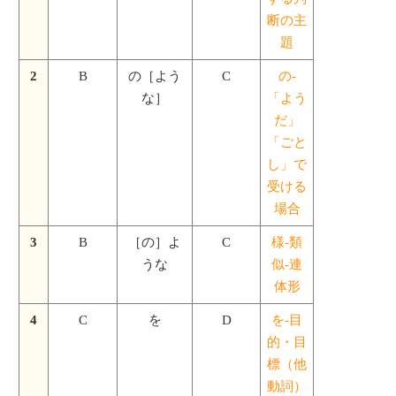
断の主
題
2
B
の［よう
C
の-
な］
「よう
だ」
「ごと
し」で
受ける
場合
3
B
［の］よ
C
様-類
うな
似-連
体形
4
C
を
D
を-目
的・目
標（他
動詞）