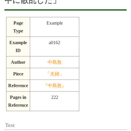
中に散乱した」
Page
Example
Type
Example
a0162
ID
Author
中島敦
Piece
「夫婦」
Reference
『中島敦』
Pages in
222
Reference
Text