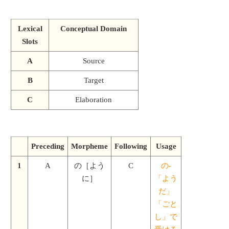
Lexical
Conceptual Domain
Slots
A
Source
B
Target
C
Elaboration
Preceding
Morpheme
Following
Usage
1
A
の［よう
C
の-
に］
「よう
だ」
「ごと
し」で