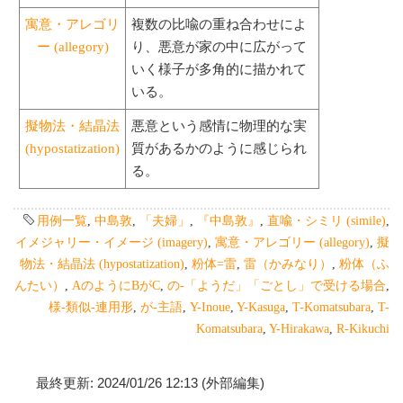
寓意・アレゴリ
複数の比喩の重ね合わせによ
ー (allegory)
り、悪意が家の中に広がって
いく様子が多角的に描かれて
いる。
擬物法・結晶法
悪意という感情に物理的な実
(hypostatization)
質があるかのように感じられ
る。
用例一覧
,
中島敦
,
「夫婦」
,
『中島敦』
,
直喩・シミリ (simile)
,
イメジャリー・イメージ (imagery)
,
寓意・アレゴリー (allegory)
,
擬
物法・結晶法 (hypostatization)
,
粉体=雷
,
雷（かみなり）
,
粉体（ふ
んたい）
,
AのようにBがC
,
の-「ようだ」「ごとし」で受ける場合
,
様-類似-連用形
,
が-主語
,
Y-Inoue
,
Y-Kasuga
,
T-Komatsubara
,
T-
Komatsubara
,
Y-Hirakawa
,
R-Kikuchi
最終更新: 2024/01/26 12:13 (外部編集)