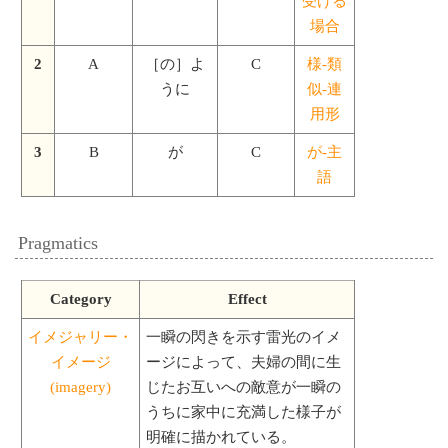
受ける
場合
2
A
［の］よ
C
様-類
うに
似-連
用形
3
B
が
C
が-主
語
Pragmatics
Category
Effect
イメジャリー・
一瞬の閃きを示す雷光のイメ
イメージ
ージによって、夫婦の間に生
(imagery)
じたお互いへの敵意が一瞬の
うちに家中に充満した様子が
明確に描かれている。