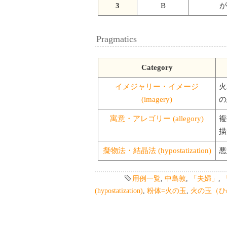
3
B
が
Pragmatics
Category
イメジャリー・イメージ
火
(imagery)
の
寓意・アレゴリー (allegory)
複
描
擬物法・結晶法 (hypostatization)
悪
用例一覧
,
中島敦
,
「夫婦」
,
(hypostatization)
,
粉体=火の玉
,
火の玉（ひ