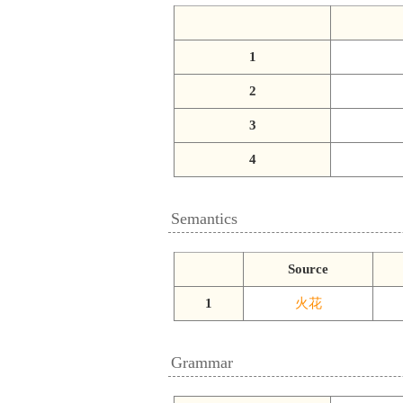
1
2
3
4
Semantics
Source
1
火花
Grammar