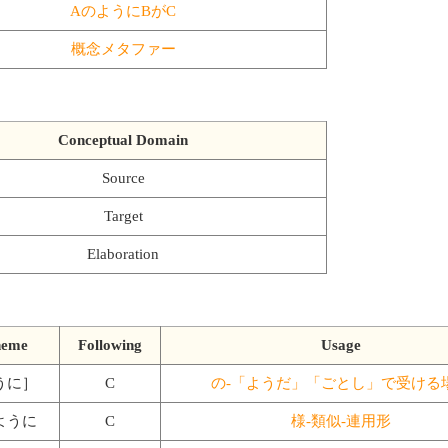
AのようにBがC
概念メタファー
Conceptual Domain
Source
Target
Elaboration
heme
Following
Usage
うに］
C
の-「ようだ」「ごとし」で受ける
ように
C
様-類似-連用形