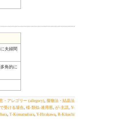
中に夫婦間
が多角的に
意・アレゴリー (allegory)
,
擬物法・結晶法
」で受ける場合
,
様-類似-連用形
,
が-主語
,
Y-
bara
,
T-Komatsubara
,
Y-Hirakawa
,
R-Kikuchi