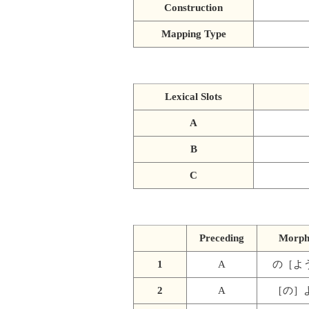
Construction
Mapping Type
Lexical Slots
A
B
C
Preceding
Morp
1
A
の［よ
2
A
［の］