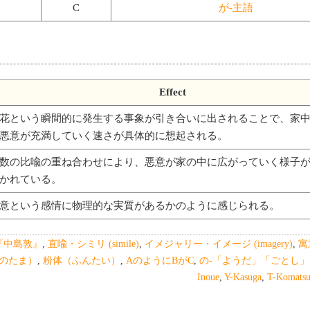
C
が-主語
Effect
花という瞬間的に発生する事象が引き合いに出されることで、家
悪意が充満していく速さが具体的に想起される。
数の比喩の重ね合わせにより、悪意が家の中に広がっていく様子
かれている。
意という感情に物理的な実質があるかのように感じられる。
『中島敦』
,
直喩・シミリ (simile)
,
イメジャリー・イメージ (imagery)
,
寓
のたま）
,
粉体（ふんたい）
,
AのようにBがC
,
の-「ようだ」「ごとし
Inoue
,
Y-Kasuga
,
T-Komatsu