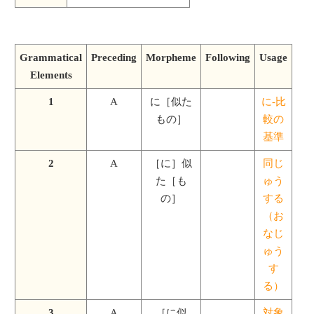
Grammatical
Preceding
Morpheme
Following
Usage
Elements
1
A
に［似た
に-比
もの］
較の
基準
2
A
［に］似
同じ
た［も
ゅう
の］
する
（お
なじ
ゅう
す
る）
3
A
［に似
対象