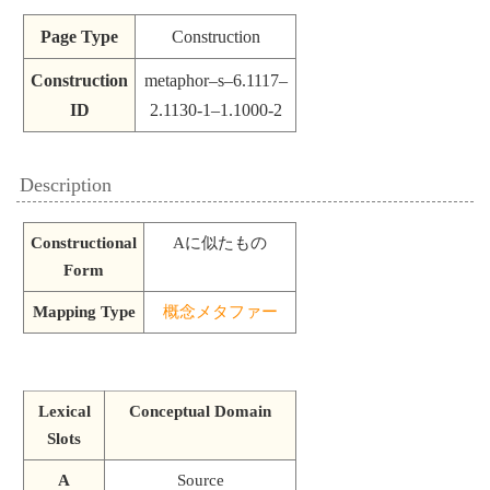
Page Type
Construction
Construction
metaphor–s–6.1117–
ID
2.1130-1–1.1000-2
Description
Constructional
Aに似たもの
Form
Mapping Type
概念メタファー
Lexical
Conceptual Domain
Slots
A
Source